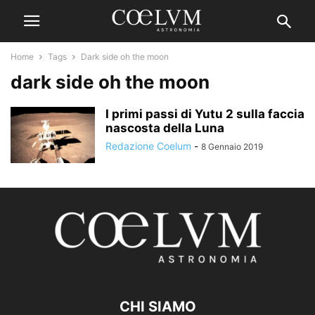
Home
Tags
Dark side oh the moon
dark side oh the moon
I primi passi di Yutu 2 sulla faccia
nascosta della Luna
Redazione Coelum
-
8 Gennaio 2019
CHI SIAMO