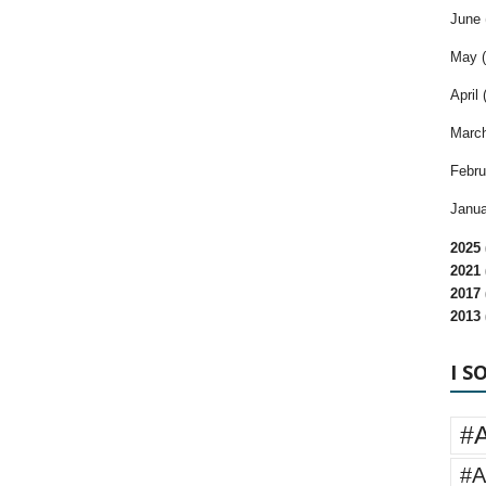
June 
May (
April 
March
Febru
Janua
2025 
2021 
2017 
2013 
I S
#
#A