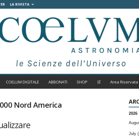
TER
LA RIVISTA
COELUM DIGITALE
ABBONATI
SHOP
🛒
Area Riservata
ARC
7000 Nord America
2026
ualizzare
Augus
July (