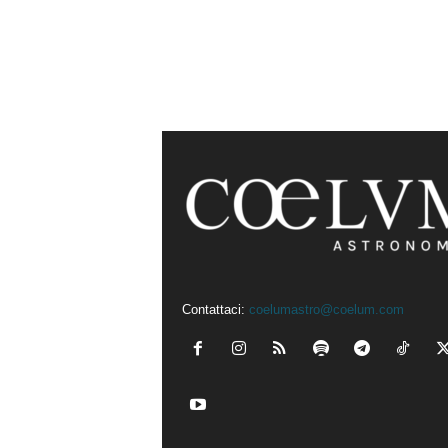
Contattaci:
coelumastro@coelum.com