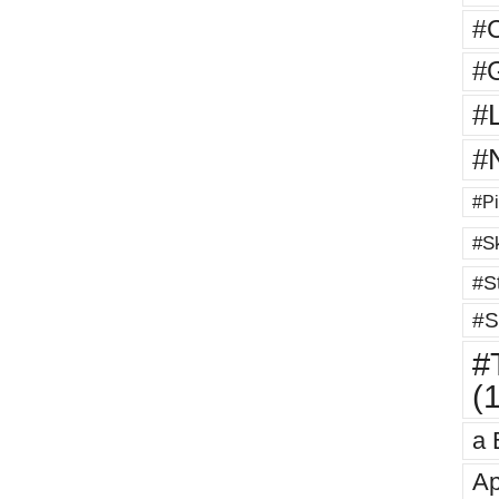
#
#G
#
#
#Pi
#Sk
#St
#S
#T
(
a 
Ap