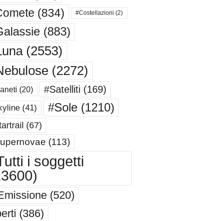
Comete
(834)
#Costellazioni
(2)
alassie
(883)
Luna
(2553)
Nebulose
(2272)
#Satelliti
(169)
aneti
(20)
#Sole
(1210)
yline
(41)
artrail
(67)
upernovae
(113)
utti i soggetti
13600)
Emissione
(520)
erti
(386)