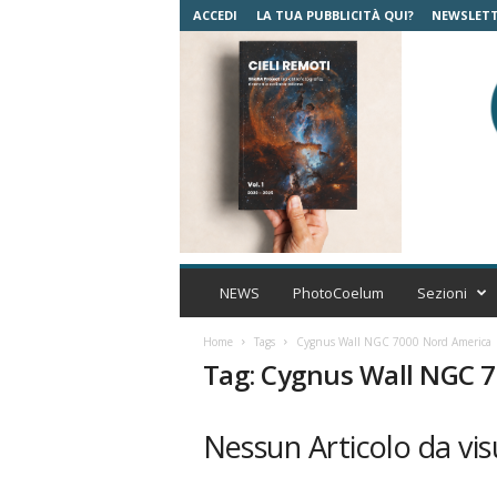
ACCEDI
LA TUA PUBBLICITÀ QUI?
NEWSLET
C
o
NEWS
PhotoCoelum
Sezioni
e
l
Home
Tags
Cygnus Wall NGC 7000 Nord America
u
Tag: Cygnus Wall NGC 
m
A
s
Nessun Articolo da vis
t
r
o