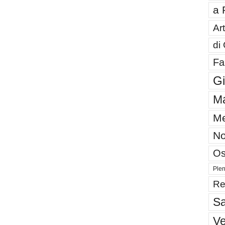
a 
Art
di
Fa
G
Ma
Me
No
Os
Plen
Re
Sa
V