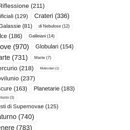
Riflessione
(211)
Crateri
(336)
ificiali
(129)
 Galassie
(81)
di Nebulose
(12)
lce
(186)
Galileiani
(14)
iove
(970)
Globulari
(154)
rte
(731)
Marte
(7)
rcurio
(218)
Molecolari
(1)
vilunio
(237)
cure
(163)
Planetarie
(183)
ilunio
(3)
sti di Supernovae
(125)
turno
(740)
enere
(783)