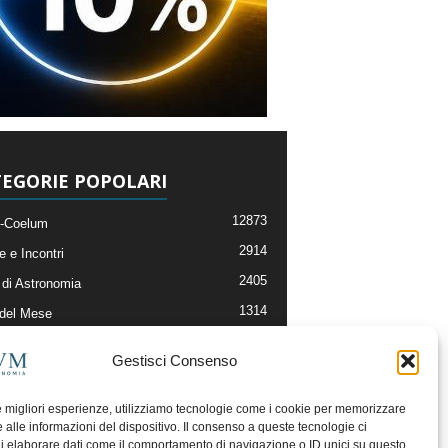
EGORIE POPOLARI
12873
-Coelum
2914
e e Incontri
2405
di Astronomia
1314
 del Mese
365
nomia, Astrofisica e Cosmologia
Gestisci Consenso
268
li e Risorse On-Line
192
og della Redazione
le migliori esperienze, utilizziamo tecnologie come i cookie per memorizzare
 alle informazioni del dispositivo. Il consenso a queste tecnologie ci
i elaborare dati come il comportamento di navigazione o ID unici su questo