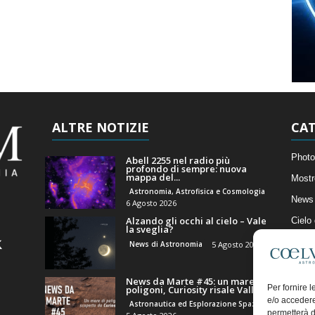
ALTRE NOTIZIE
CAT
Photo
Abell 2255 nel radio più
profondo di sempre: nuova
mappa del...
Mostr
Astronomia, Astrofisica e Cosmologia
News 
6 Agosto 2026
Alzando gli occhi al cielo – Vale
Cielo
la sveglia?
Astro
News di Astronomia
5 Agosto 2026
Artico
News da Marte #45: un mare di
Il Bl
Per fornire 
poligoni, Curiosity risale Valle...
e/o accedere
Astronautica ed Esplorazione Spaziale
permetterà d