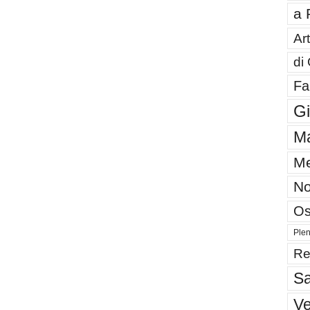
a 
Art
di
Fa
G
Ma
Me
No
Os
Plen
Re
Sa
V