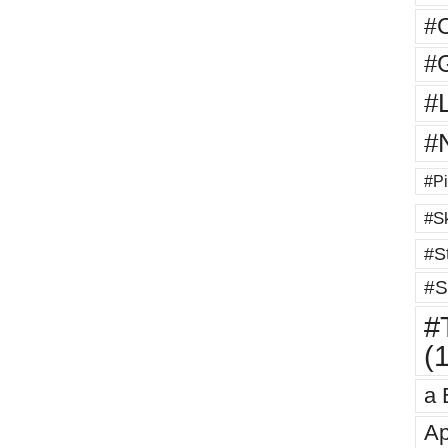
#
#G
#
#
#Pi
#Sk
#St
#S
#T
(
a 
Ap