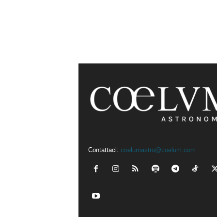
Contattaci:
coelumastro@coelum.com