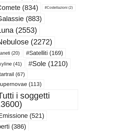
Comete
(834)
#Costellazioni
(2)
alassie
(883)
Luna
(2553)
Nebulose
(2272)
#Satelliti
(169)
aneti
(20)
#Sole
(1210)
yline
(41)
artrail
(67)
upernovae
(113)
utti i soggetti
13600)
Emissione
(521)
erti
(386)