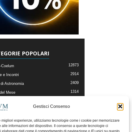
EGORIE POPOLARI
12873
-Coelum
2914
e e Incontri
2409
di Astronomia
1314
 del Mese
365
nomia, Astrofisica e Cosmologia
Gestisci Consenso
268
li e Risorse On-Line
192
og della Redazione
le migliori esperienze, utilizziamo tecnologie come i cookie per memorizzare
 alle informazioni del dispositivo. Il consenso a queste tecnologie ci
i elaborare dati come il comportamento di navigazione o ID unici su questo