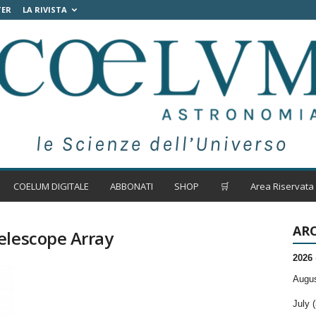
TER
LA RIVISTA
COELUM DIGITALE
ABBONATI
SHOP
🛒
Area Riservata
ARC
elescope Array
2026
Augus
July (