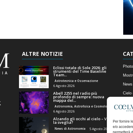
ALTRE NOTIZIE
CAT
Photo
Eclissi totale di Sole 2026: gli
strumenti del Time Baseline
Team...
Mostr
Astrotecnica e Osservazione
News 
6 Agosto 2026
Abell 2255 nel radio più
Cielo
profondo di sempre: nuova
mappa del...
Astro
Astronomia, Astrofisica e Cosmologia
Artico
6 Agosto 2026
Alzando gli occhi al cielo – Vale
Il Bl
Per fornire 
la sveglia?
e/o accedere
News di Astronomia
5 Agosto 2026
permetterà d