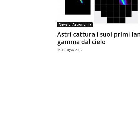
n
o
m
News di Astronomia
i
Astri cattura i suoi primi la
a
gamma dal cielo
15 Giugno 2017