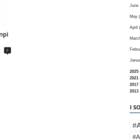
June 
May (
April 
mpi
March
Febru
0
Janua
2025 
2021 
2017 
2013 
I S
#
#A