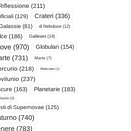
Riflessione
(211)
Crateri
(336)
ificiali
(129)
 Galassie
(81)
di Nebulose
(12)
lce
(186)
Galileiani
(14)
iove
(970)
Globulari
(154)
rte
(731)
Marte
(7)
rcurio
(218)
Molecolari
(1)
vilunio
(237)
cure
(163)
Planetarie
(183)
ilunio
(3)
sti di Supernovae
(125)
turno
(740)
enere
(783)