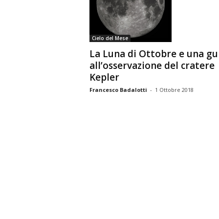
n
o
m
Cielo del Mese
i
La Luna di Ottobre e una gu
a
all’osservazione del cratere
Kepler
Francesco Badalotti
-
1 Ottobre 2018