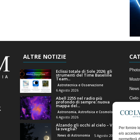
ALTRE NOTIZIE
CAT
Photo
Eclissi totale di Sole 2026: gli
strumenti del Time Baseline
Team...
Mostr
Astrotecnica e Osservazione
News 
6 Agosto 2026
Abell 2255 nel radio più
Cielo
profondo di sempre: nuova
mappa del...
Astro
Astronomia, Astrofisica e Cosmologia
Artico
6 Agosto 2026
Alzando gli occhi al cielo – Vale
Il Bl
Per fornire 
la sveglia?
e/o accedere
News di Astronomia
5 Agosto 2026
permetterà d