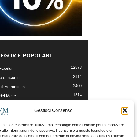
EGORIE POPOLARI
12873
-Coelum
2914
e e Incontri
2409
di Astronomia
1314
 del Mese
365
nomia, Astrofisica e Cosmologia
Gestisci Consenso
268
li e Risorse On-Line
192
og della Redazione
le migliori esperienze, utilizziamo tecnologie come i cookie per memorizzare
 alle informazioni del dispositivo. Il consenso a queste tecnologie ci
i elaborare dati come il comportamento di navigazione o ID unici su questo