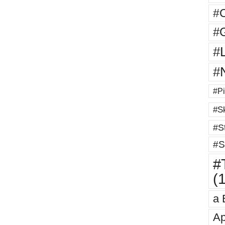
#
#G
#
#
#Pi
#Sk
#St
#S
#T
(
a 
Ap