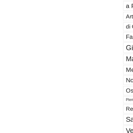
a 
Art
di
Fa
G
Ma
Me
No
Os
Plen
Re
Sa
V