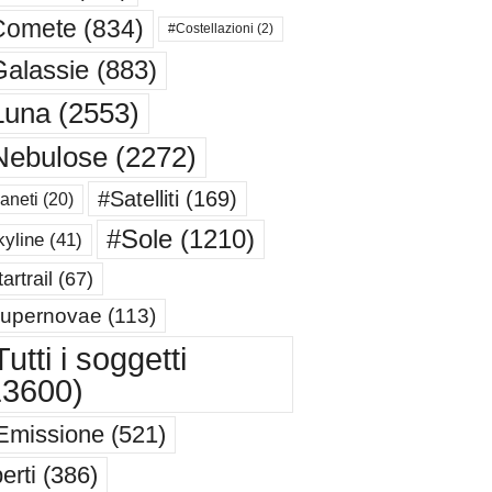
Comete
(834)
#Costellazioni
(2)
alassie
(883)
Luna
(2553)
Nebulose
(2272)
#Satelliti
(169)
aneti
(20)
#Sole
(1210)
yline
(41)
artrail
(67)
upernovae
(113)
utti i soggetti
13600)
Emissione
(521)
erti
(386)