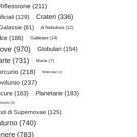
Riflessione
(211)
Crateri
(336)
ificiali
(129)
 Galassie
(81)
di Nebulose
(12)
lce
(186)
Galileiani
(14)
iove
(970)
Globulari
(154)
rte
(731)
Marte
(7)
rcurio
(218)
Molecolari
(1)
vilunio
(237)
cure
(163)
Planetarie
(183)
ilunio
(3)
sti di Supernovae
(125)
turno
(740)
enere
(783)