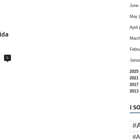
June 
May (
April 
ida
March
Febru
0
Janua
2025 
2021 
2017 
2013 
I S
#
#A