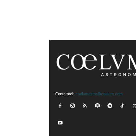
Contattaci:
coelumastro@coelum.com