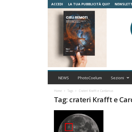
ACCEDI
LA TUA PUBBLICITÀ QUI?
NEWSLET
C
o
NEWS
PhotoCoelum
Sezioni
e
l
Home
Tags
Crateri Krafft e Cardanus
u
Tag: crateri Krafft e Ca
m
A
s
t
r
o