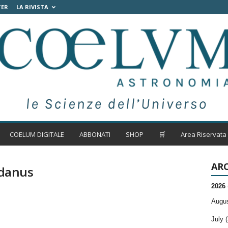
TER
LA RIVISTA
COELUM DIGITALE
ABBONATI
SHOP
🛒
Area Riservata
ARC
rdanus
2026
Augus
July (