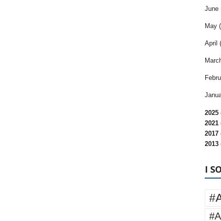
June 
May (
April 
March
Febru
Janua
2025 
2021 
2017 
2013 
I S
#
#A