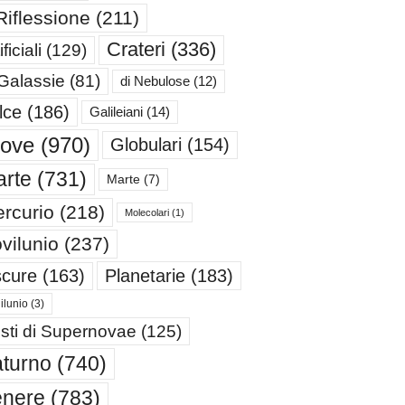
Riflessione
(211)
Crateri
(336)
ificiali
(129)
 Galassie
(81)
di Nebulose
(12)
lce
(186)
Galileiani
(14)
iove
(970)
Globulari
(154)
rte
(731)
Marte
(7)
rcurio
(218)
Molecolari
(1)
vilunio
(237)
cure
(163)
Planetarie
(183)
ilunio
(3)
sti di Supernovae
(125)
turno
(740)
enere
(783)