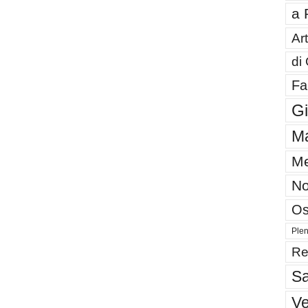
a 
Art
di
Fa
G
Ma
Me
No
Os
Plen
Re
Sa
V