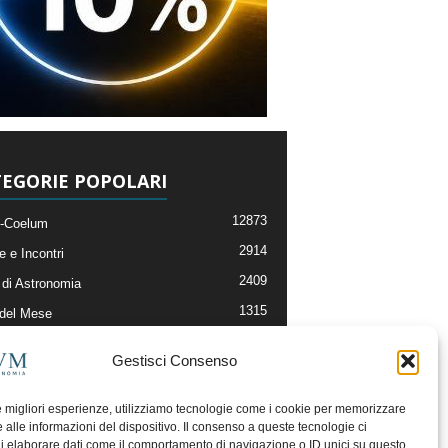
EGORIE POPOLARI
12873
-Coelum
2914
e e Incontri
2409
di Astronomia
1315
 del Mese
365
nomia, Astrofisica e Cosmologia
Gestisci Consenso
268
li e Risorse On-Line
192
og della Redazione
le migliori esperienze, utilizziamo tecnologie come i cookie per memorizzare
 alle informazioni del dispositivo. Il consenso a queste tecnologie ci
i elaborare dati come il comportamento di navigazione o ID unici su questo