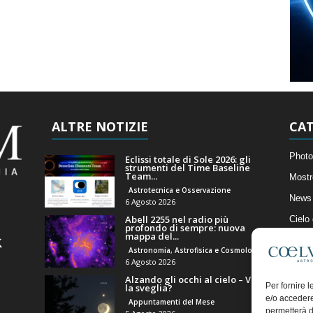
ALTRE NOTIZIE
CAT
Photo
Eclissi totale di Sole 2026: gli
strumenti del Time Baseline
Team...
Mostr
Astrotecnica e Osservazione
News 
6 Agosto 2026
Abell 2255 nel radio più
Cielo
profondo di sempre: nuova
mappa del...
Astro
Astronomia, Astrofisica e Cosmologia
Artico
6 Agosto 2026
Alzando gli occhi al cielo – Vale
Il Bl
Per fornire 
la sveglia?
e/o accedere
Appuntamenti del Mese
permetterà d