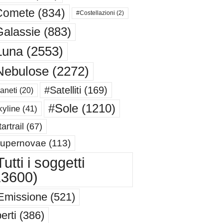
Comete
(834)
#Costellazioni
(2)
alassie
(883)
Luna
(2553)
Nebulose
(2272)
#Satelliti
(169)
aneti
(20)
#Sole
(1210)
yline
(41)
artrail
(67)
upernovae
(113)
utti i soggetti
13600)
Emissione
(521)
erti
(386)