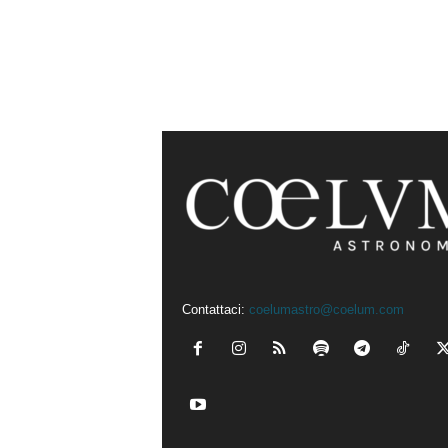
Contattaci:
coelumastro@coelum.com