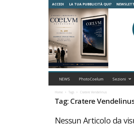
ACCEDI
LA TUA PUBBLICITÀ QUI?
NEWSLET
C
o
NEWS
PhotoCoelum
Sezioni
e
l
Home
Tags
Cratere Vendelinus
u
Tag: Cratere Vendelinu
m
A
s
Nessun Articolo da vis
t
r
o