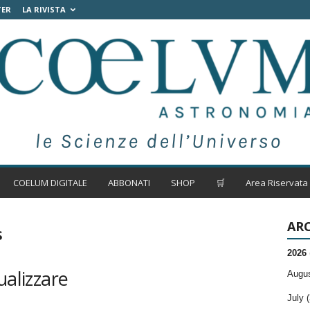
TER
LA RIVISTA
COELUM DIGITALE
ABBONATI
SHOP
🛒
Area Riservata
ARC
s
2026
ualizzare
Augus
July (