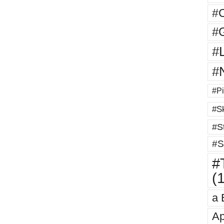
#
#G
#
#
#Pi
#Sk
#St
#S
#T
(
a 
Ap