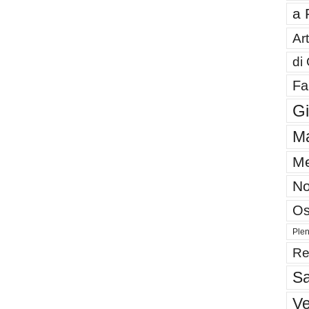
a 
Art
di
Fa
G
Ma
Me
No
Os
Plen
Re
Sa
V