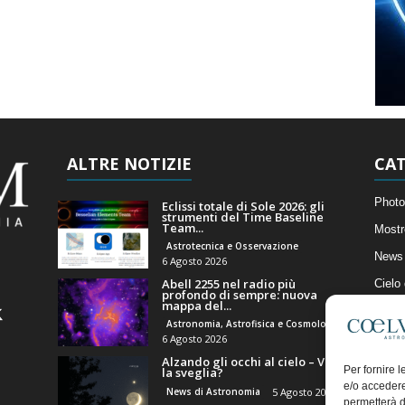
ALTRE NOTIZIE
CAT
Photo
Eclissi totale di Sole 2026: gli
strumenti del Time Baseline
Team...
Mostr
Astrotecnica e Osservazione
News 
6 Agosto 2026
Abell 2255 nel radio più
Cielo
profondo di sempre: nuova
mappa del...
Astro
Astronomia, Astrofisica e Cosmologia
Artico
6 Agosto 2026
Alzando gli occhi al cielo – Vale
Il Bl
Per fornire 
la sveglia?
e/o accedere
News di Astronomia
5 Agosto 2026
permetterà d