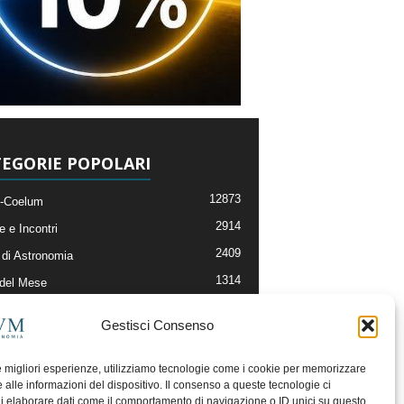
EGORIE POPOLARI
12873
-Coelum
2914
e e Incontri
2409
di Astronomia
1314
 del Mese
365
nomia, Astrofisica e Cosmologia
Gestisci Consenso
268
li e Risorse On-Line
192
og della Redazione
le migliori esperienze, utilizziamo tecnologie come i cookie per memorizzare
 alle informazioni del dispositivo. Il consenso a queste tecnologie ci
i elaborare dati come il comportamento di navigazione o ID unici su questo