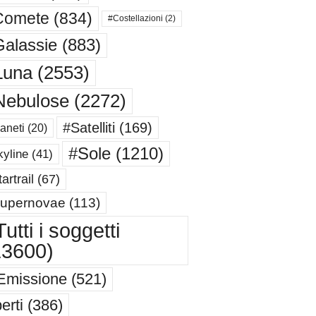
Comete
(834)
#Costellazioni
(2)
alassie
(883)
Luna
(2553)
Nebulose
(2272)
#Satelliti
(169)
aneti
(20)
#Sole
(1210)
yline
(41)
artrail
(67)
upernovae
(113)
utti i soggetti
13600)
Emissione
(521)
erti
(386)