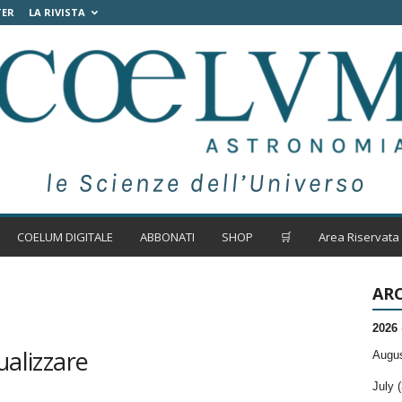
TER
LA RIVISTA
COELUM DIGITALE
ABBONATI
SHOP
🛒
Area Riservata
ARC
2026
ualizzare
Augus
July (