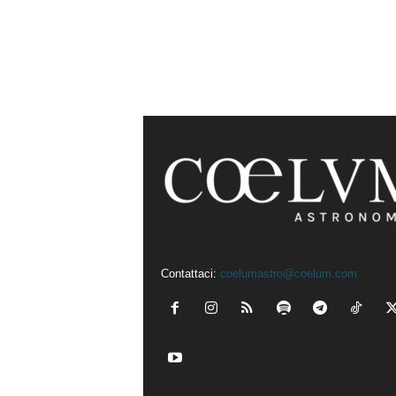
Contattaci:
coelumastro@coelum.com