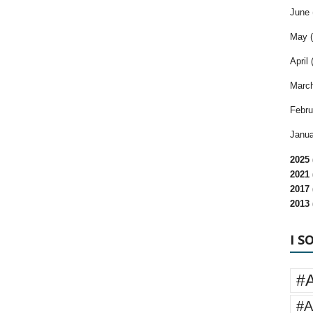
June 
May (
April 
March
Febru
Janua
2025 
2021 
2017 
2013 
I S
#
#A