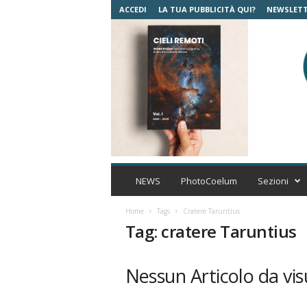
ACCEDI
LA TUA PUBBLICITÀ QUI?
NEWSLET
C
o
NEWS
PhotoCoelum
Sezioni
e
l
Home
Tags
Cratere Taruntius
u
Tag: cratere Taruntius
m
A
s
Nessun Articolo da vis
t
r
o