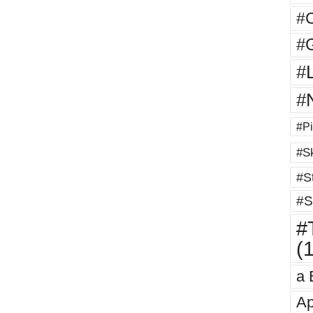
#
#G
#
#
#Pi
#Sk
#St
#S
#T
(
a 
Ap