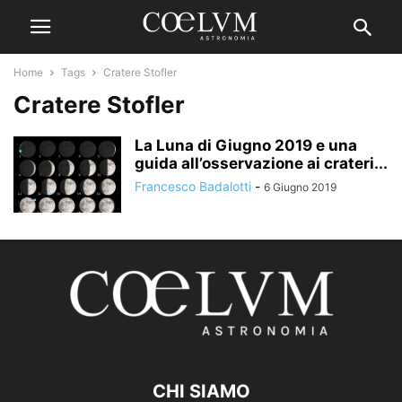
Home
Tags
Cratere Stofler
Cratere Stofler
La Luna di Giugno 2019 e una
guida all’osservazione ai crateri...
Francesco Badalotti
-
6 Giugno 2019
CHI SIAMO