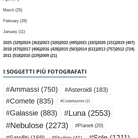
March (25)
February (28)
January (11)
2025 (329)
2024 (362)
2023 (320)
2022 (495)
2021 (183)
2020 (331)
2019 (407)
2018 (470)
2017 (406)
2016 (428)
2015 (503)
2014 (611)
2013 (757)
2012 (724)
2011 (518)
2010 (229)
2009 (21)
I SOGGETTI PIÙ FOTOGRAFATI
#Ammassi
(750)
#Asteroidi
(183)
#Comete
(835)
#Costellazioni
(2)
#Luna
(2553)
#Galassie
(883)
#Nebulose
(2273)
#Pianeti
(20)
#Sole
(1211)
#Satelliti
(169)
#Skyline
(41)