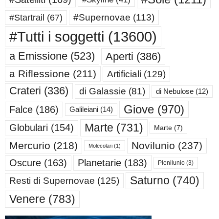
#Supernovae
(113)
#Startrail
(67)
#Tutti i soggetti
(13600)
a Emissione
(523)
Aperti
(386)
a Riflessione
(211)
Artificiali
(129)
Crateri
(336)
di Galassie
(81)
di Nebulose
(12)
Giove
(970)
Falce
(186)
Galileiani
(14)
Marte
(731)
Globulari
(154)
Marte
(7)
Mercurio
(218)
Novilunio
(237)
Molecolari
(1)
Oscure
(163)
Planetarie
(183)
Plenilunio
(3)
Saturno
(740)
Resti di Supernovae
(125)
Venere
(783)