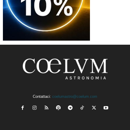
Contattaci:
coelumastro@coelum.com