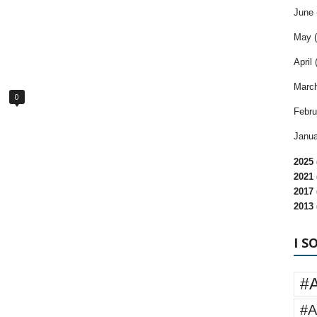
June 
May (
April 
March
0
Febru
Janua
2025 
2021 
2017 
2013 
I S
#
#A