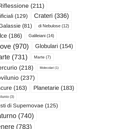
Riflessione
(211)
Crateri
(336)
ificiali
(129)
 Galassie
(81)
di Nebulose
(12)
lce
(186)
Galileiani
(14)
iove
(970)
Globulari
(154)
rte
(731)
Marte
(7)
rcurio
(218)
Molecolari
(1)
vilunio
(237)
cure
(163)
Planetarie
(183)
ilunio
(3)
sti di Supernovae
(125)
turno
(740)
enere
(783)