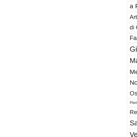
a 
Art
di
Fa
G
Ma
Me
No
Os
Plen
Re
Sa
V