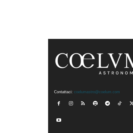
Contattaci:
coelumastro@coelum.com