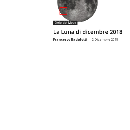
n
o
m
Cielo del Mese
i
La Luna di dicembre 2018
a
Francesco Badalotti
-
2 Dicembre 2018