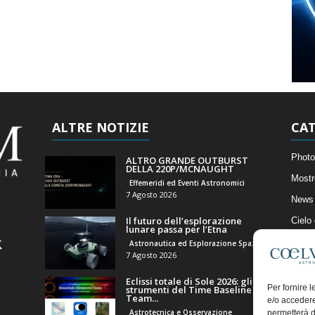
ALTRE NOTIZIE
CAT
Photo
ALTRO GRANDE OUTBURST
DELLA 220P/MCNAUGHT
Mostr
Effemeridi ed Eventi Astronomici
7 Agosto 2026
News 
Il futuro dell’esplorazione
Cielo
lunare passa per l’Etna
Astro
Astronautica ed Esplorazione Spaziale
7 Agosto 2026
Artico
Eclissi totale di Sole 2026: gli
Il Bl
Per fornire 
strumenti del Time Baseline
Team...
e/o accedere
Astrotecnica e Osservazione
permetterà d