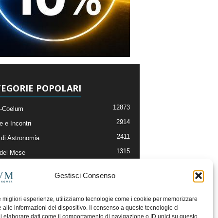
EGORIE POPOLARI
12873
-Coelum
2914
e e Incontri
2411
di Astronomia
1315
 del Mese
365
nomia, Astrofisica e Cosmologia
Gestisci Consenso
268
li e Risorse On-Line
192
og della Redazione
le migliori esperienze, utilizziamo tecnologie come i cookie per memorizzare
 alle informazioni del dispositivo. Il consenso a queste tecnologie ci
i elaborare dati come il comportamento di navigazione o ID unici su questo