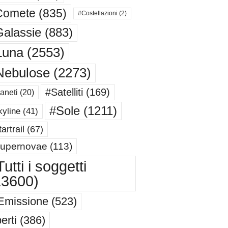
Comete
(835)
#Costellazioni
(2)
alassie
(883)
Luna
(2553)
Nebulose
(2273)
#Satelliti
(169)
aneti
(20)
#Sole
(1211)
yline
(41)
artrail
(67)
upernovae
(113)
utti i soggetti
13600)
Emissione
(523)
erti
(386)