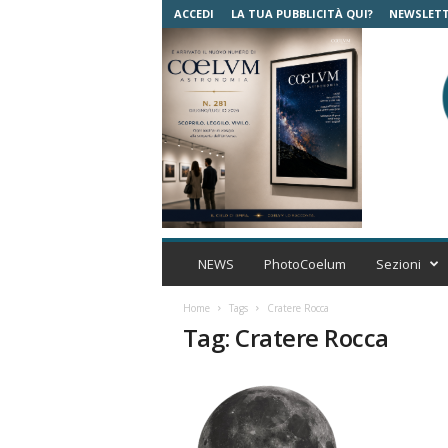
ACCEDI
LA TUA PUBBLICITÀ QUI?
NEWSLET
C
o
NEWS
PhotoCoelum
Sezioni
e
l
Home
Tags
Cratere Rocca
u
Tag: Cratere Rocca
m
A
s
t
r
o