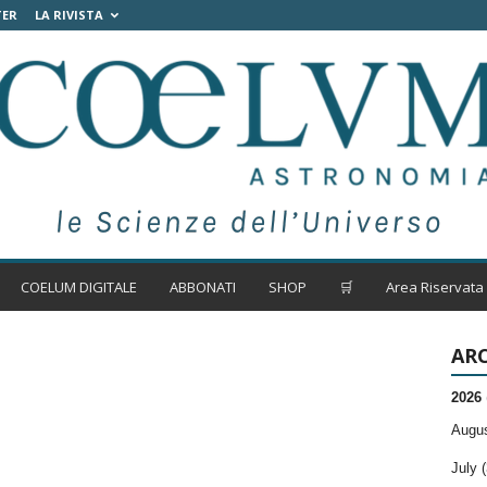
TER
LA RIVISTA
COELUM DIGITALE
ABBONATI
SHOP
🛒
Area Riservata
ARC
2026
Augus
July (