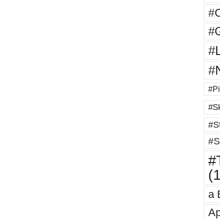
#
#G
#
#
#Pi
#Sk
#St
#S
#T
(
a 
Ap