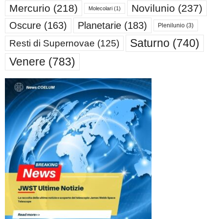
Mercurio
(218)
Novilunio
(237)
Molecolari
(1)
Oscure
(163)
Planetarie
(183)
Plenilunio
(3)
Saturno
(740)
Resti di Supernovae
(125)
Venere
(783)