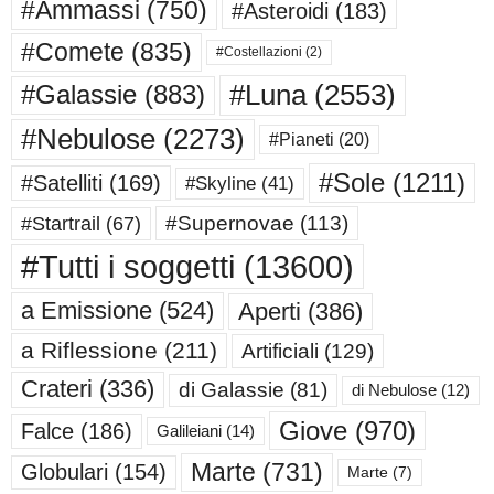
#Ammassi
(750)
#Asteroidi
(183)
#Comete
(835)
#Costellazioni
(2)
#Luna
(2553)
#Galassie
(883)
#Nebulose
(2273)
#Pianeti
(20)
#Sole
(1211)
#Satelliti
(169)
#Skyline
(41)
#Supernovae
(113)
#Startrail
(67)
#Tutti i soggetti
(13600)
a Emissione
(524)
Aperti
(386)
a Riflessione
(211)
Artificiali
(129)
Crateri
(336)
di Galassie
(81)
di Nebulose
(12)
Giove
(970)
Falce
(186)
Galileiani
(14)
Marte
(731)
Globulari
(154)
Marte
(7)