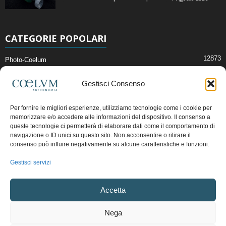
CATEGORIE POPOLARI
12873
Photo-Coelum
2914
Mostre e Incontri
Gestisci Consenso
2412
News di Astronomia
1315
Cielo del Mese
Per fornire le migliori esperienze, utilizziamo tecnologie come i cookie per
memorizzare e/o accedere alle informazioni del dispositivo. Il consenso a
365
Astronomia, Astrofisica e Cosmologia
queste tecnologie ci permetterà di elaborare dati come il comportamento di
268
navigazione o ID unici su questo sito. Non acconsentire o ritirare il
Articoli e Risorse On-Line
consenso può influire negativamente su alcune caratteristiche e funzioni.
192
Il Blog della Redazione
Gestisci servizi
Pubblicità:
ads@coelum.com
Accetta
Copyright © 1997 - 2024 vietata la riproduzione.
CF/P.IVA/VAT.C IT.01988340434
Nega