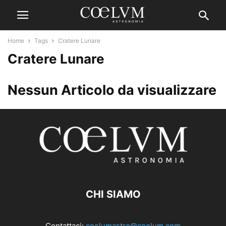
Home
Tags
Cratere Lunare
Cratere Lunare
Nessun Articolo da visualizzare
CHI SIAMO
Contattaci:
coelumastro@coelum.com