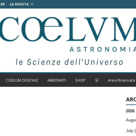
TER
LA RIVISTA
COELUM DIGITALE
ABBONATI
SHOP
🛒
Area Riservata
ARC
2026
Augus
July (