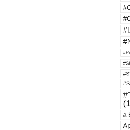
#
#G
#
#
#Pi
#Sk
#St
#S
#T
(
a 
Ap