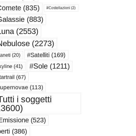
Comete
(835)
#Costellazioni
(2)
alassie
(883)
Luna
(2553)
Nebulose
(2273)
#Satelliti
(169)
aneti
(20)
#Sole
(1211)
yline
(41)
artrail
(67)
upernovae
(113)
utti i soggetti
13600)
Emissione
(523)
erti
(386)