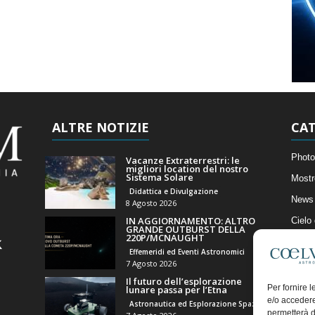
ALTRE NOTIZIE
CAT
Photo
Vacanze Extraterrestri: le
migliori location del nostro
Sistema Solare
Mostr
Didattica e Divulgazione
News 
8 Agosto 2026
IN AGGIORNAMENTO: ALTRO
Cielo
GRANDE OUTBURST DELLA
220P/MCNAUGHT
Astro
Effemeridi ed Eventi Astronomici
Artico
7 Agosto 2026
Il futuro dell’esplorazione
Il Bl
Per fornire 
lunare passa per l’Etna
e/o accedere
Astronautica ed Esplorazione Spaziale
permetterà d