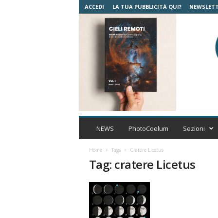
ACCEDI
LA TUA PUBBLICITÀ QUI?
NEWSLET
C
o
NEWS
PhotoCoelum
Sezioni
e
l
Home
Tags
Cratere Licetus
u
Tag: cratere Licetus
m
A
s
t
r
o