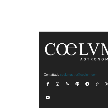
Contattaci:
coelumastro@coelum.com