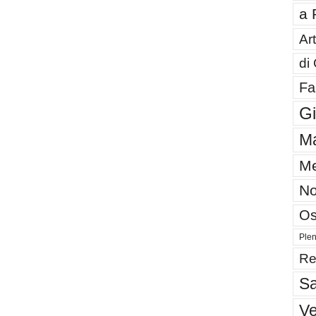
a 
Art
di
Fa
G
Ma
Me
No
Os
Plen
Re
Sa
V