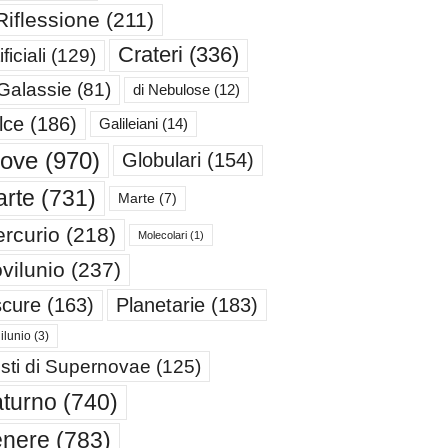
Riflessione
(211)
Crateri
(336)
ificiali
(129)
 Galassie
(81)
di Nebulose
(12)
lce
(186)
Galileiani
(14)
iove
(970)
Globulari
(154)
rte
(731)
Marte
(7)
rcurio
(218)
Molecolari
(1)
vilunio
(237)
cure
(163)
Planetarie
(183)
ilunio
(3)
sti di Supernovae
(125)
turno
(740)
enere
(783)