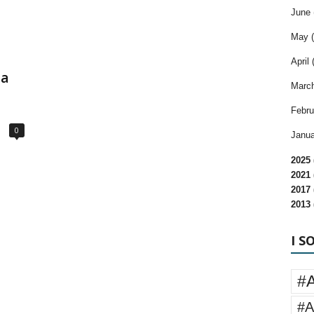
June 
May (
April 
na
March
Febru
0
Janua
2025 
2021 
2017 
2013 
I S
#
#A