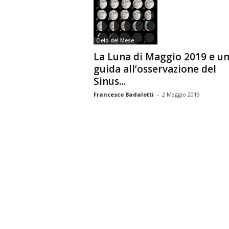
n
o
m
Cielo del Mese
i
a
La Luna di Maggio 2019 e u
guida all’osservazione del
Sinus...
Francesco Badalotti
-
2 Maggio 2019