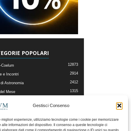
EGORIE POPOLARI
12873
-Coelum
2914
e e Incontri
2412
di Astronomia
1315
 del Mese
365
nomia, Astrofisica e Cosmologia
Gestisci Consenso
268
li e Risorse On-Line
192
og della Redazione
le migliori esperienze, utilizziamo tecnologie come i cookie per memorizzare
 alle informazioni del dispositivo. Il consenso a queste tecnologie ci
i elaborare dati come il comportamento di navigazione o ID unici su questo