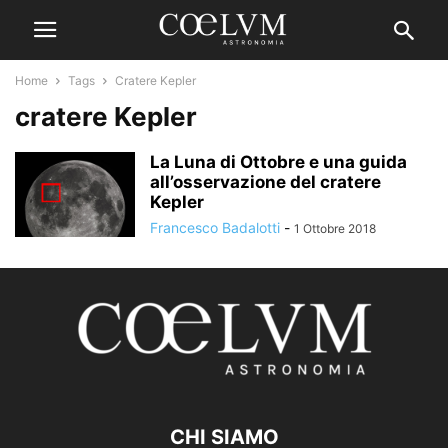
Home
Tags
Cratere Kepler
cratere Kepler
La Luna di Ottobre e una guida
all’osservazione del cratere
Kepler
Francesco Badalotti
-
1 Ottobre 2018
CHI SIAMO