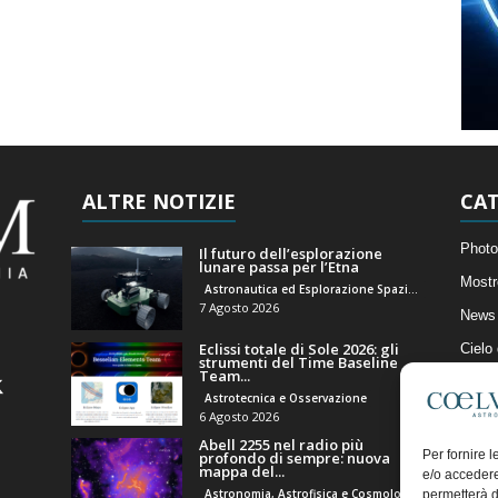
ALTRE NOTIZIE
CAT
Photo
Il futuro dell’esplorazione
lunare passa per l’Etna
Mostr
Astronautica ed Esplorazione Spaziale
7 Agosto 2026
News 
Eclissi totale di Sole 2026: gli
Cielo
strumenti del Time Baseline
Team...
Astro
Astrotecnica e Osservazione
Artico
6 Agosto 2026
Abell 2255 nel radio più
Il Bl
Per fornire 
profondo di sempre: nuova
mappa del...
e/o accedere
Astronomia, Astrofisica e Cosmologia
permetterà d