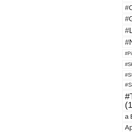
#
#G
#
#
#Pi
#Sk
#St
#S
#T
(
a 
Ap