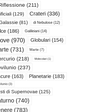
Riflessione
(211)
Crateri
(336)
ificiali
(129)
 Galassie
(81)
di Nebulose
(12)
lce
(186)
Galileiani
(14)
iove
(970)
Globulari
(154)
rte
(731)
Marte
(7)
rcurio
(218)
Molecolari
(1)
vilunio
(237)
cure
(163)
Planetarie
(183)
ilunio
(3)
sti di Supernovae
(125)
turno
(740)
enere
(783)