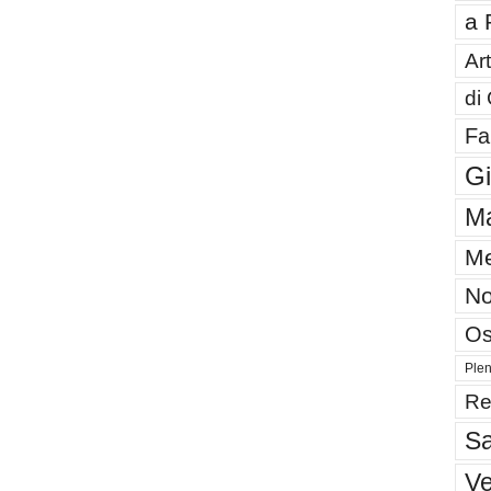
a 
Art
di
Fa
G
Ma
Me
No
Os
Plen
Re
Sa
V