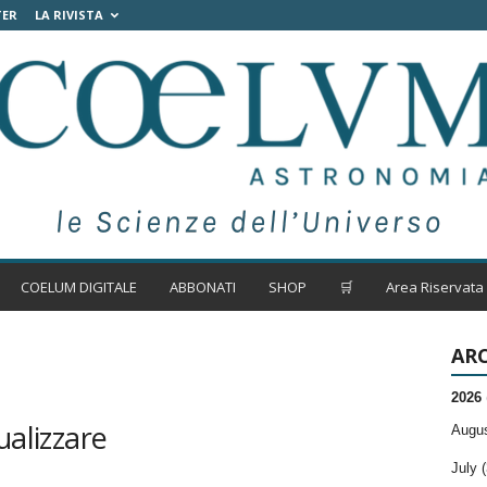
TER
LA RIVISTA
COELUM DIGITALE
ABBONATI
SHOP
🛒
Area Riservata
ARC
2026
ualizzare
Augus
July (