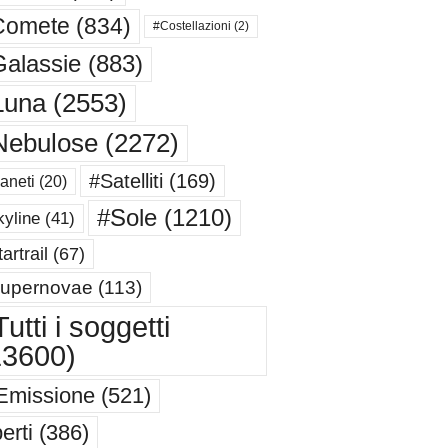
Comete
(834)
#Costellazioni
(2)
alassie
(883)
Luna
(2553)
Nebulose
(2272)
#Satelliti
(169)
aneti
(20)
#Sole
(1210)
yline
(41)
artrail
(67)
upernovae
(113)
utti i soggetti
13600)
Emissione
(521)
erti
(386)