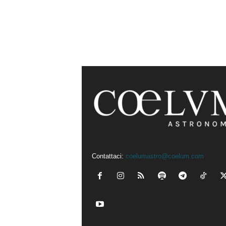
Contattaci:
coelumastro@coelum.com