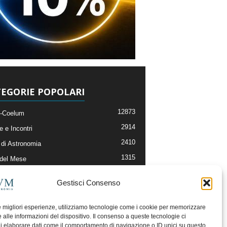
EGORIE POPOLARI
12873
-Coelum
2914
e e Incontri
2410
di Astronomia
1315
 del Mese
365
nomia, Astrofisica e Cosmologia
Gestisci Consenso
268
li e Risorse On-Line
192
og della Redazione
le migliori esperienze, utilizziamo tecnologie come i cookie per memorizzare
 alle informazioni del dispositivo. Il consenso a queste tecnologie ci
i elaborare dati come il comportamento di navigazione o ID unici su questo