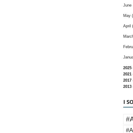
June 
May (
April 
March
Febru
Janua
2025 
2021 
2017 
2013 
I S
#
#A