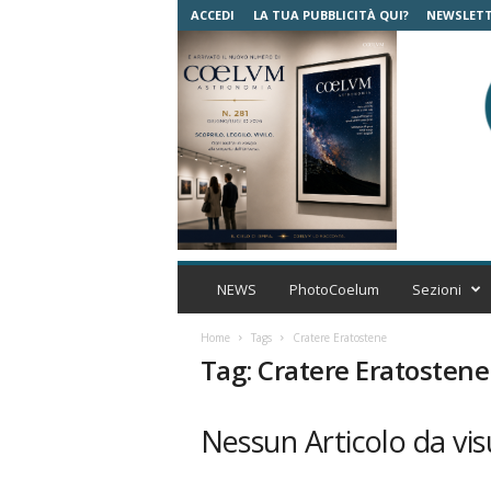
ACCEDI
LA TUA PUBBLICITÀ QUI?
NEWSLET
C
o
NEWS
PhotoCoelum
Sezioni
e
l
Home
Tags
Cratere Eratostene
u
Tag: Cratere Eratostene
m
A
s
Nessun Articolo da vis
t
r
o