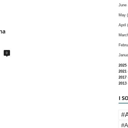
June 
May (
April 
na
March
Febru
0
Janua
2025 
2021 
2017 
2013 
I S
#
#A