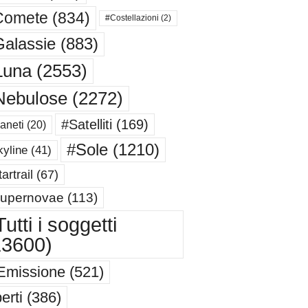
Comete
(834)
#Costellazioni
(2)
alassie
(883)
Luna
(2553)
Nebulose
(2272)
#Satelliti
(169)
aneti
(20)
#Sole
(1210)
yline
(41)
artrail
(67)
upernovae
(113)
utti i soggetti
13600)
Emissione
(521)
erti
(386)