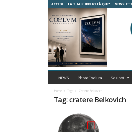
ACCEDI
LA TUA PUBBLICITÀ QUI?
NEWSLET
C
o
NEWS
PhotoCoelum
Sezioni
e
l
Home
Tags
Cratere Belkovich
u
Tag: cratere Belkovich
m
A
s
t
r
o