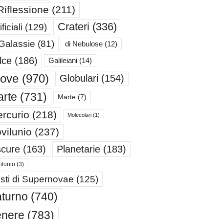
Riflessione
(211)
Crateri
(336)
ificiali
(129)
 Galassie
(81)
di Nebulose
(12)
lce
(186)
Galileiani
(14)
iove
(970)
Globulari
(154)
rte
(731)
Marte
(7)
rcurio
(218)
Molecolari
(1)
vilunio
(237)
cure
(163)
Planetarie
(183)
ilunio
(3)
sti di Supernovae
(125)
turno
(740)
enere
(783)