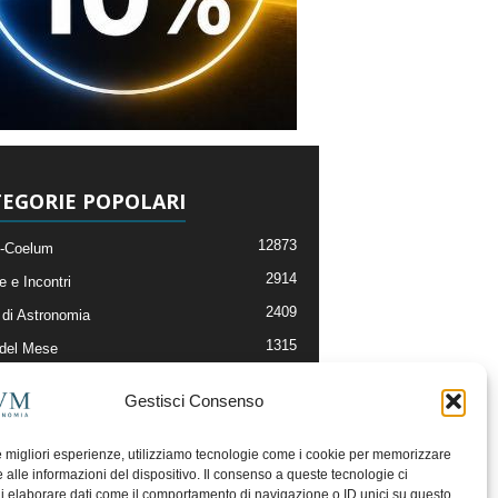
EGORIE POPOLARI
12873
-Coelum
2914
e e Incontri
2409
di Astronomia
1315
 del Mese
365
nomia, Astrofisica e Cosmologia
Gestisci Consenso
268
li e Risorse On-Line
192
og della Redazione
le migliori esperienze, utilizziamo tecnologie come i cookie per memorizzare
 alle informazioni del dispositivo. Il consenso a queste tecnologie ci
i elaborare dati come il comportamento di navigazione o ID unici su questo