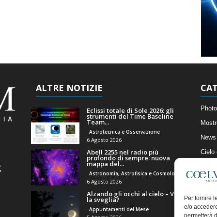
ALTRE NOTIZIE
CAT
Photo
Eclissi totale di Sole 2026: gli
strumenti del Time Baseline
Team...
Mostr
Astrotecnica e Osservazione
News 
6 Agosto 2026
Abell 2255 nel radio più
Cielo
profondo di sempre: nuova
mappa del...
Astro
Astronomia, Astrofisica e Cosmologia
Artico
6 Agosto 2026
Alzando gli occhi al cielo – Vale
Il Bl
Per fornire 
la sveglia?
e/o accedere
Appuntamenti del Mese
permetterà d