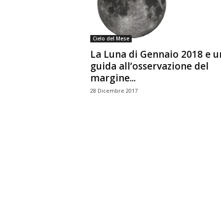
n
o
m
Cielo del Mese
i
La Luna di Gennaio 2018 e u
a
guida all’osservazione del
margine...
28 Dicembre 2017