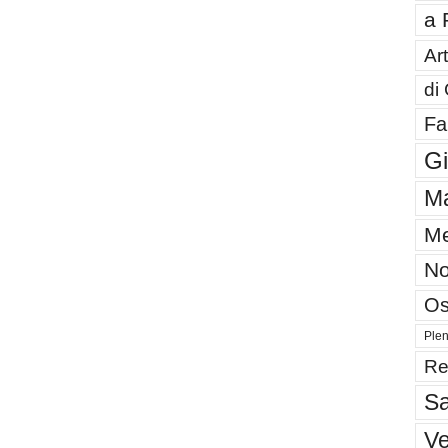
a 
Art
di
Fa
G
Ma
Me
No
Os
Plen
Re
Sa
V