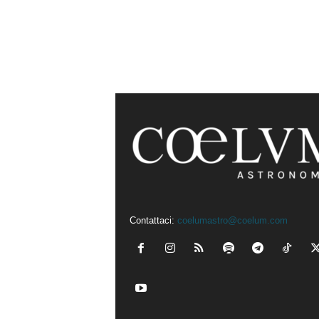
Contattaci:
coelumastro@coelum.com