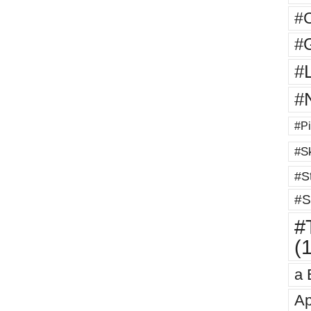
#
#G
#
#
#Pi
#Sk
#St
#S
#T
(
a 
Ap