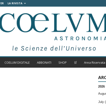
TER
LA RIVISTA
COELUM DIGITALE
ABBONATI
SHOP
🛒
Area Riservata
ARC
2026
Augus
July (