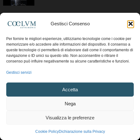
CATEGORIE POPOLARI
Gestisci Consenso
12873
Photo-Coelum
Per fornire le migliori esperienze, utilizziamo tecnologie come i cookie per
memorizzare e/o accedere alle informazioni del dispositivo. Il consenso a
2914
Mostre e Incontri
queste tecnologie ci permetterà di elaborare dati come il comportamento di
2408
News di Astronomia
navigazione o ID unici su questo sito. Non acconsentire o ritirare il
consenso può influire negativamente su alcune caratteristiche e funzioni.
1314
Cielo del Mese
Gestisci servizi
364
Astronomia, Astrofisica e Cosmologia
268
Articoli e Risorse On-Line
Accetta
192
Il Blog della Redazione
Nega
Pubblicità:
ads@coelum.com
Visualizza le preferenze
Copyright © 1997 - 2024 vietata la riproduzione.
CF/P.IVA/VAT.C IT.01988340434
Cookie Policy
Dichiarazione sulla Privacy