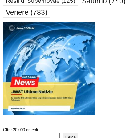
Saturno
(740)
Resti di Supernovae
(125)
Venere
(783)
Oltre 20.000 articoli
Cerca