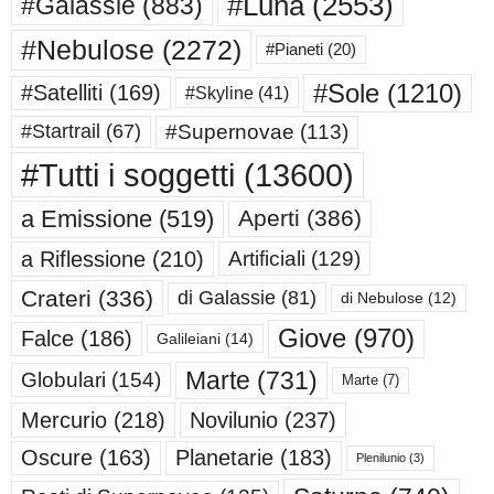
#Luna
(2553)
#Galassie
(883)
#Nebulose
(2272)
#Pianeti
(20)
#Sole
(1210)
#Satelliti
(169)
#Skyline
(41)
#Supernovae
(113)
#Startrail
(67)
#Tutti i soggetti
(13600)
a Emissione
(519)
Aperti
(386)
a Riflessione
(210)
Artificiali
(129)
Crateri
(336)
di Galassie
(81)
di Nebulose
(12)
Giove
(970)
Falce
(186)
Galileiani
(14)
Marte
(731)
Globulari
(154)
Marte
(7)
Mercurio
(218)
Novilunio
(237)
Oscure
(163)
Planetarie
(183)
Plenilunio
(3)