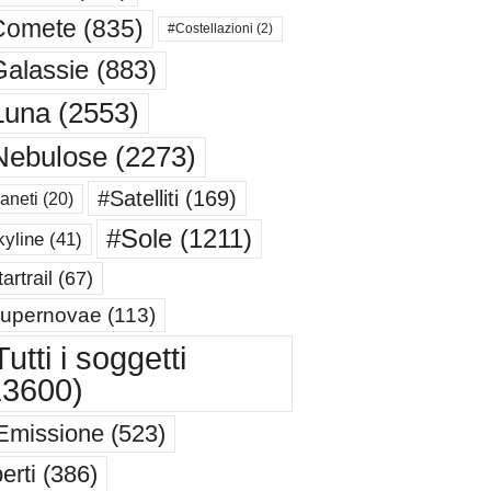
Comete
(835)
#Costellazioni
(2)
alassie
(883)
Luna
(2553)
Nebulose
(2273)
#Satelliti
(169)
aneti
(20)
#Sole
(1211)
yline
(41)
artrail
(67)
upernovae
(113)
utti i soggetti
13600)
Emissione
(523)
erti
(386)