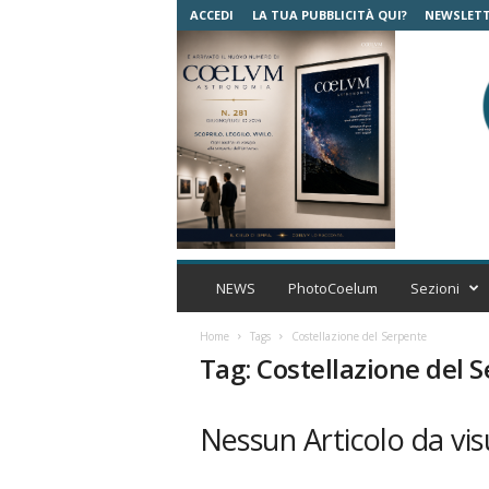
ACCEDI
LA TUA PUBBLICITÀ QUI?
NEWSLET
C
o
NEWS
PhotoCoelum
Sezioni
e
l
Home
Tags
Costellazione del Serpente
u
Tag: Costellazione del 
m
A
s
Nessun Articolo da vis
t
r
o