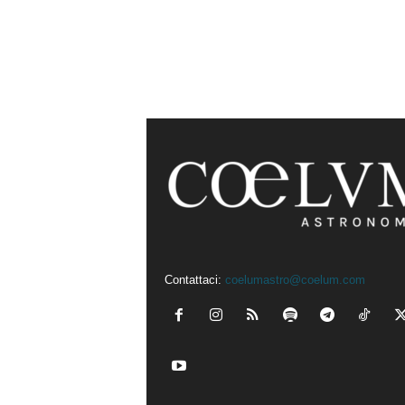
Contattaci:
coelumastro@coelum.com