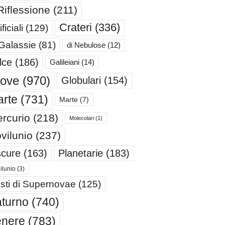
Riflessione
(211)
Crateri
(336)
ificiali
(129)
 Galassie
(81)
di Nebulose
(12)
lce
(186)
Galileiani
(14)
iove
(970)
Globulari
(154)
rte
(731)
Marte
(7)
rcurio
(218)
Molecolari
(1)
vilunio
(237)
cure
(163)
Planetarie
(183)
ilunio
(3)
sti di Supernovae
(125)
turno
(740)
enere
(783)