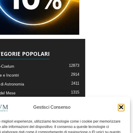
EGORIE POPOLARI
12873
-Coelum
2914
e e Incontri
2411
di Astronomia
1315
 del Mese
365
nomia, Astrofisica e Cosmologia
Gestisci Consenso
268
li e Risorse On-Line
192
og della Redazione
le migliori esperienze, utilizziamo tecnologie come i cookie per memorizzare
 alle informazioni del dispositivo. Il consenso a queste tecnologie ci
i elaborare dati come il comportamento di navigazione o ID unici su questo