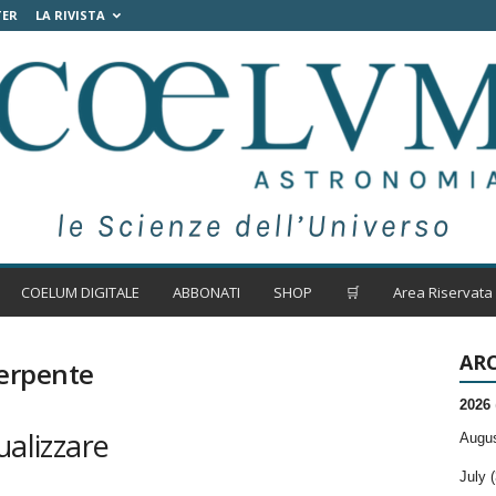
TER
LA RIVISTA
COELUM DIGITALE
ABBONATI
SHOP
🛒
Area Riservata
ARC
Serpente
2026
ualizzare
Augus
July (