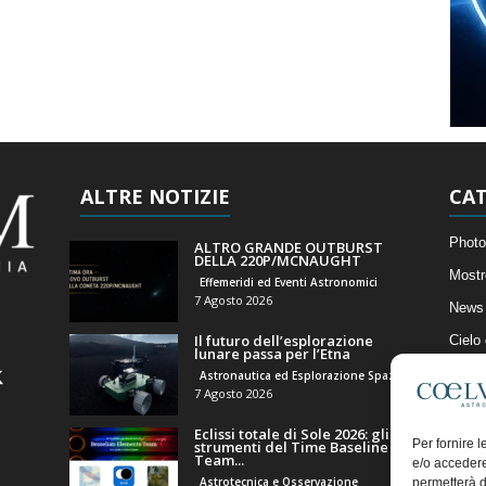
ALTRE NOTIZIE
CAT
Photo
ALTRO GRANDE OUTBURST
DELLA 220P/MCNAUGHT
Mostr
Effemeridi ed Eventi Astronomici
7 Agosto 2026
News 
Il futuro dell’esplorazione
Cielo
lunare passa per l’Etna
Astro
Astronautica ed Esplorazione Spaziale
7 Agosto 2026
Artico
Eclissi totale di Sole 2026: gli
Il Bl
Per fornire 
strumenti del Time Baseline
Team...
e/o accedere
Astrotecnica e Osservazione
permetterà d