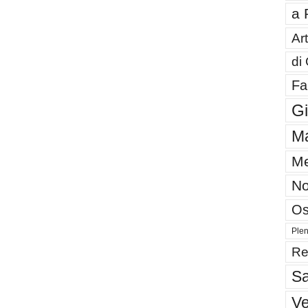
a 
Art
di
Fa
G
Ma
Me
No
Os
Plen
Re
Sa
V