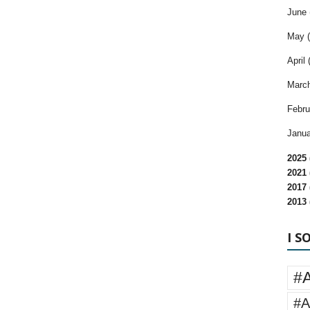
June 
May (
April 
March
Febru
Janua
2025 
2021 
2017 
2013 
I S
#
#A