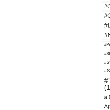
#
#G
#
#
#Pi
#Sk
#St
#S
#T
(
a 
Ap