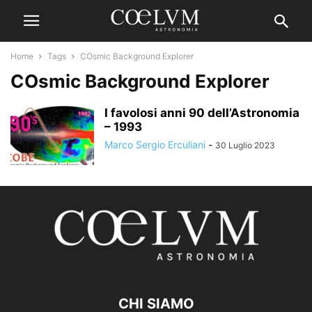
Home
Tags
COsmic Background Explorer
COsmic Background Explorer
I favolosi anni 90 dell’Astronomia
– 1993
Marco Sergio Erculiani
-
30 Luglio 2023
CHI SIAMO