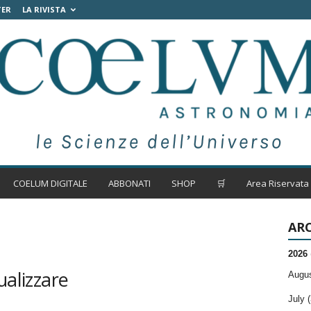
TER
LA RIVISTA
COELUM DIGITALE
ABBONATI
SHOP
🛒
Area Riservata
ARC
2026
ualizzare
Augus
July (