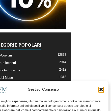
EGORIE POPOLARI
12873
-Coelum
2914
e e Incontri
2412
di Astronomia
1315
 del Mese
365
nomia, Astrofisica e Cosmologia
Gestisci Consenso
268
li e Risorse On-Line
193
og della Redazione
le migliori esperienze, utilizziamo tecnologie come i cookie per memorizzare
 alle informazioni del dispositivo. Il consenso a queste tecnologie ci
i elaborare dati come il comportamento di navigazione o ID unici su questo