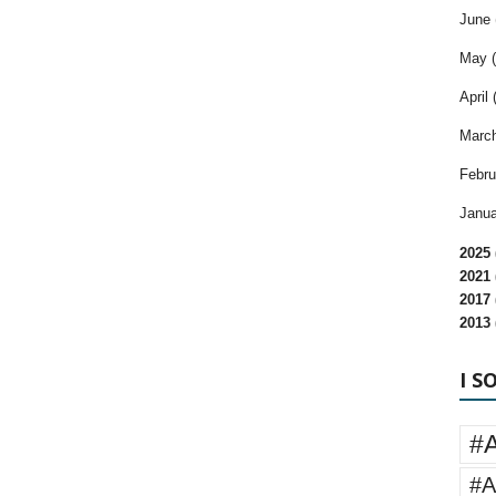
June 
May (
April 
March
Febru
Janua
2025 
2021 
2017 
2013 
I S
#
#A