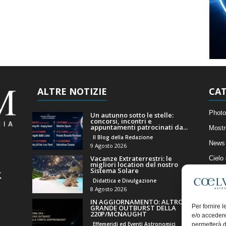
ALTRE NOTIZIE
CAT
Photo
Un autunno sotto le stelle:
concorsi, incontri e
appuntamenti patrocinati da...
Mostr
Il Blog della Redazione
News 
9 Agosto 2026
Vacanze Extraterrestri: le
Cielo
migliori location del nostro
Sistema Solare
Astro
Didattica e Divulgazione
Artico
8 Agosto 2026
IN AGGIORNAMENTO: ALTRO
Il Bl
Per fornire 
GRANDE OUTBURST DELLA
220P/MCNAUGHT
e/o accedere
Effemeridi ed Eventi Astronomici
permetterà d