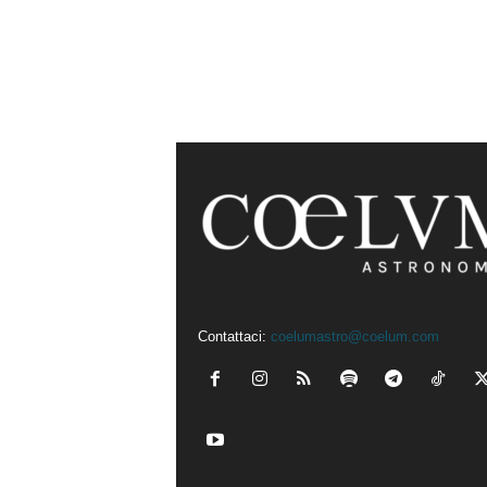
Contattaci:
coelumastro@coelum.com