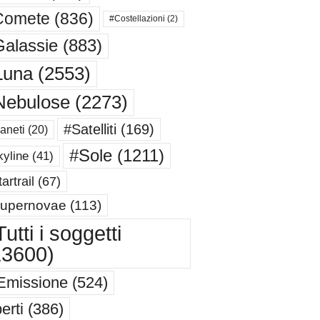
Comete
(836)
#Costellazioni
(2)
alassie
(883)
Luna
(2553)
Nebulose
(2273)
#Satelliti
(169)
aneti
(20)
#Sole
(1211)
yline
(41)
artrail
(67)
upernovae
(113)
utti i soggetti
13600)
Emissione
(524)
erti
(386)