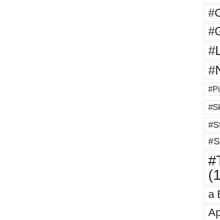
#
#G
#
#
#Pi
#Sk
#St
#S
#T
(
a 
Ap