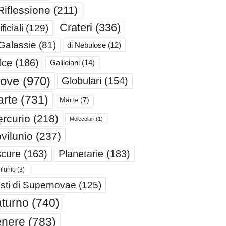
Riflessione
(211)
Crateri
(336)
ificiali
(129)
 Galassie
(81)
di Nebulose
(12)
lce
(186)
Galileiani
(14)
iove
(970)
Globulari
(154)
rte
(731)
Marte
(7)
rcurio
(218)
Molecolari
(1)
vilunio
(237)
cure
(163)
Planetarie
(183)
ilunio
(3)
sti di Supernovae
(125)
turno
(740)
enere
(783)