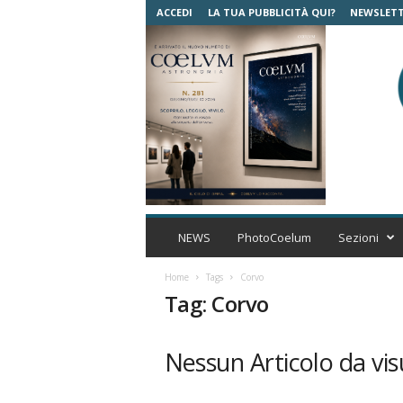
ACCEDI
LA TUA PUBBLICITÀ QUI?
NEWSLET
C
o
NEWS
PhotoCoelum
Sezioni
e
l
Home
Tags
Corvo
u
Tag: Corvo
m
A
s
Nessun Articolo da vis
t
r
o