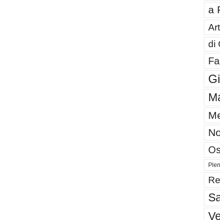
a 
Art
di
Fa
G
Ma
Me
No
Os
Plen
Re
Sa
V