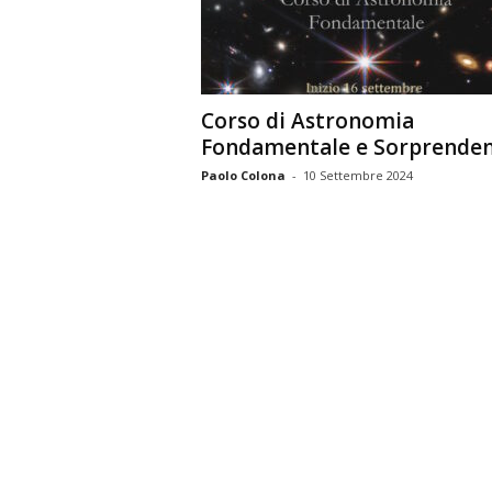
n
o
m
i
Corso di Astronomia
a
Fondamentale e Sorprende
Paolo Colona
-
10 Settembre 2024