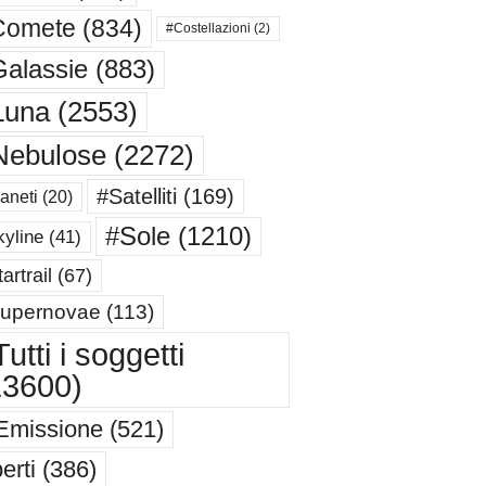
Comete
(834)
#Costellazioni
(2)
alassie
(883)
Luna
(2553)
Nebulose
(2272)
#Satelliti
(169)
aneti
(20)
#Sole
(1210)
yline
(41)
artrail
(67)
upernovae
(113)
utti i soggetti
13600)
Emissione
(521)
erti
(386)