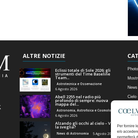
ALTRE NOTIZIE
CAT
Photo
Eclissi totale di Sole 2026: gli
strumenti del Time Baseline
Team...
Mostr
Astrotecnica e Osservazione
News 
6 Agosto 2026
Abell 2255 nel radio più
Cielo
profondo di sempre: nuova
mappa del...
Astro
Astronomia, Astrofisica e Cosmologia
Artico
6 Agosto 2026
Alzando gli occhi al cielo – Vale
Il Bl
Per fornire 
la sveglia?
e/o accedere
News di Astronomia
5 Agosto 2026
permetterà d