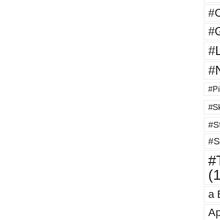
#
#G
#
#
#Pi
#Sk
#St
#S
#T
(
a 
Ap