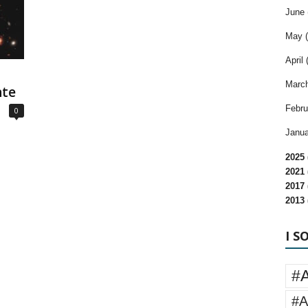
June 
May (
April 
March
nte
Febru
0
Janua
2025 
2021 
2017 
2013 
I S
#
#A