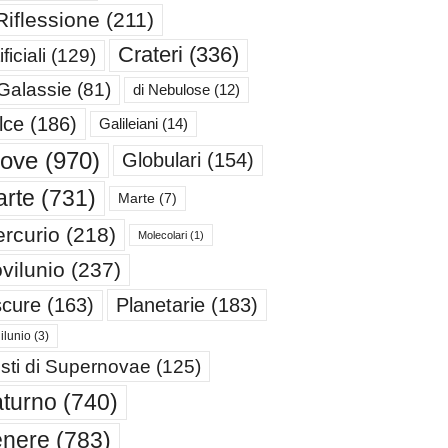
Riflessione
(211)
Crateri
(336)
ificiali
(129)
 Galassie
(81)
di Nebulose
(12)
lce
(186)
Galileiani
(14)
iove
(970)
Globulari
(154)
rte
(731)
Marte
(7)
rcurio
(218)
Molecolari
(1)
vilunio
(237)
cure
(163)
Planetarie
(183)
ilunio
(3)
sti di Supernovae
(125)
turno
(740)
enere
(783)