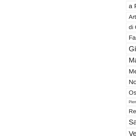
a 
Art
di
Fa
G
Ma
Me
No
Os
Plen
Re
Sa
V