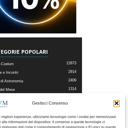
EGORIE POPOLARI
12873
-Coelum
2914
e e Incontri
2409
di Astronomia
1314
 del Mese
365
nomia, Astrofisica e Cosmologia
Gestisci Consenso
268
li e Risorse On-Line
192
og della Redazione
le migliori esperienze, utilizziamo tecnologie come i cookie per memorizzare
 alle informazioni del dispositivo. Il consenso a queste tecnologie ci
i elaborare dati come il comportamento di navigazione o ID unici su questo