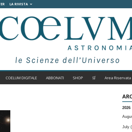
TER
LA RIVISTA
COELUM DIGITALE
ABBONATI
SHOP
🛒
Area Riservata
ARC
2026
Augus
July (