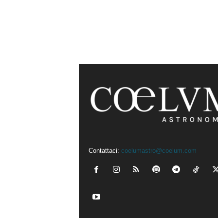
Contattaci:
coelumastro@coelum.com