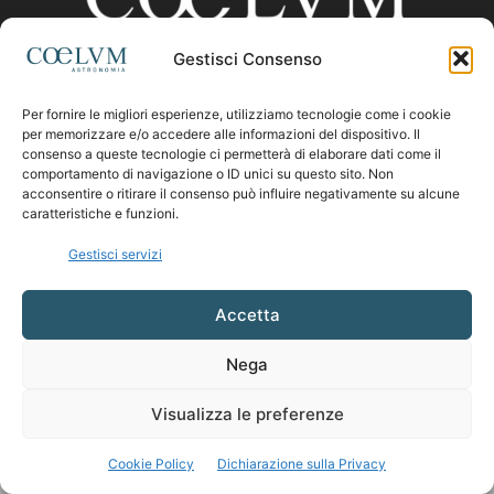
Gestisci Consenso
CHI SIAMO
Per fornire le migliori esperienze, utilizziamo tecnologie come i cookie
per memorizzare e/o accedere alle informazioni del dispositivo. Il
consenso a queste tecnologie ci permetterà di elaborare dati come il
comportamento di navigazione o ID unici su questo sito. Non
Contattaci:
coelumastro@coelum.com
acconsentire o ritirare il consenso può influire negativamente su alcune
caratteristiche e funzioni.
SEGUICI
Gestisci servizi
Accetta
Nega
Visualizza le preferenze
Cookie Policy
Dichiarazione sulla Privacy