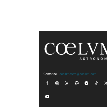
Contattaci:
coelumastro@coelum.com