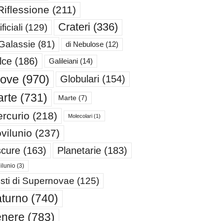
Riflessione
(211)
Crateri
(336)
ificiali
(129)
 Galassie
(81)
di Nebulose
(12)
lce
(186)
Galileiani
(14)
iove
(970)
Globulari
(154)
rte
(731)
Marte
(7)
rcurio
(218)
Molecolari
(1)
vilunio
(237)
cure
(163)
Planetarie
(183)
ilunio
(3)
sti di Supernovae
(125)
turno
(740)
enere
(783)