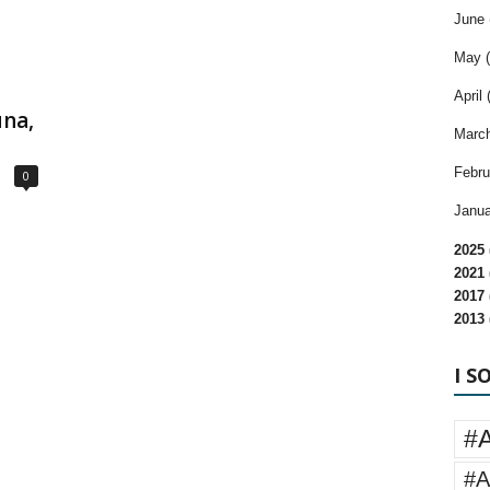
June 
May (
April 
una,
March
Febru
0
Janua
2025 
2021 
2017 
2013 
I S
#
#A