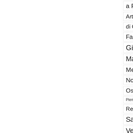
a 
Art
di
Fa
G
Ma
Me
No
Os
Plen
Re
Sa
V