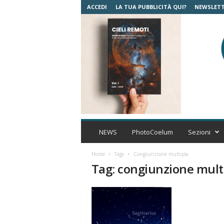
ACCEDI
LA TUA PUBBLICITÀ QUI?
NEWSLET
C
o
NEWS
PhotoCoelum
Sezioni
e
l
Home
Tags
Congiunzione multipla
u
Tag: congiunzione mult
m
A
s
t
r
o