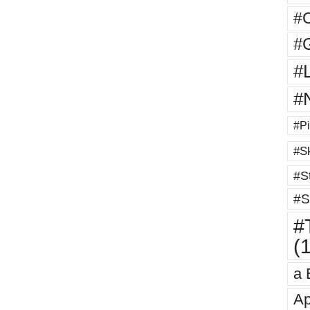
#
#G
#
#
#Pi
#Sk
#St
#S
#T
(
a 
Ap