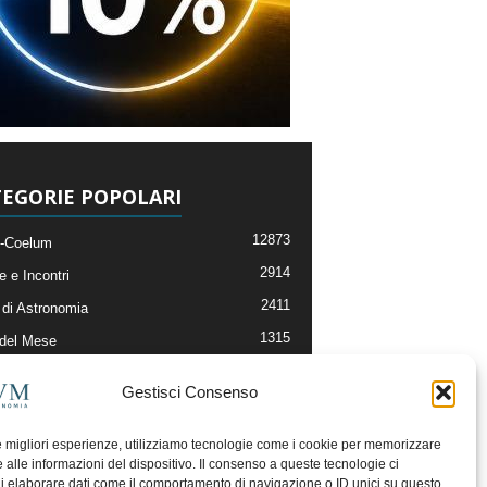
EGORIE POPOLARI
12873
-Coelum
2914
e e Incontri
2411
di Astronomia
1315
 del Mese
365
nomia, Astrofisica e Cosmologia
Gestisci Consenso
268
li e Risorse On-Line
192
og della Redazione
le migliori esperienze, utilizziamo tecnologie come i cookie per memorizzare
 alle informazioni del dispositivo. Il consenso a queste tecnologie ci
i elaborare dati come il comportamento di navigazione o ID unici su questo