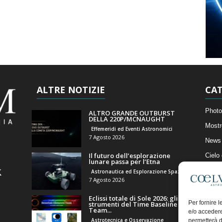
ALTRE NOTIZIE
CAT
Photo
ALTRO GRANDE OUTBURST
DELLA 220P/MCNAUGHT
Mostr
Effemeridi ed Eventi Astronomici
7 Agosto 2026
News 
Il futuro dell’esplorazione
Cielo
lunare passa per l’Etna
Astro
Astronautica ed Esplorazione Spaziale
7 Agosto 2026
Artico
Eclissi totale di Sole 2026: gli
Il Bl
Per fornire 
strumenti del Time Baseline
Team...
e/o accedere
Astrotecnica e Osservazione
permetterà d