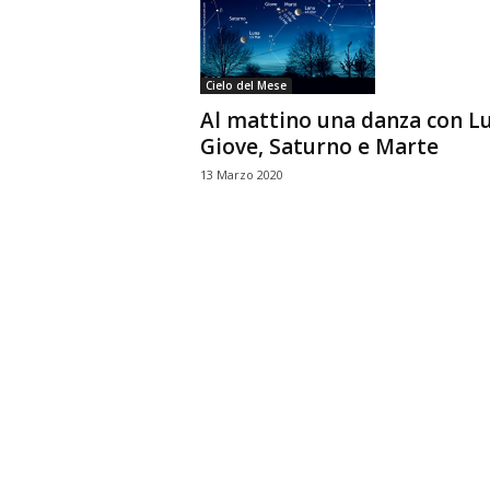
n
o
m
Cielo del Mese
i
Al mattino una danza con L
a
Giove, Saturno e Marte
13 Marzo 2020