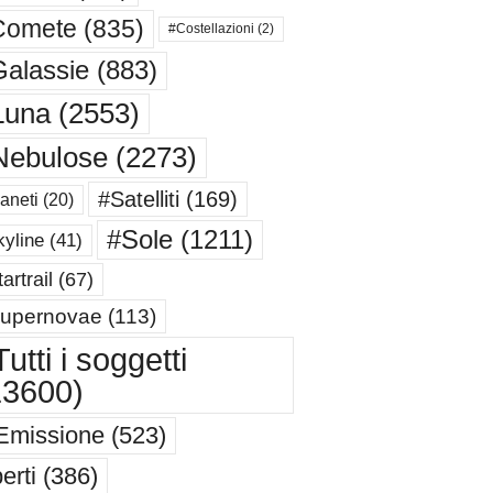
Comete
(835)
#Costellazioni
(2)
alassie
(883)
Luna
(2553)
Nebulose
(2273)
#Satelliti
(169)
aneti
(20)
#Sole
(1211)
yline
(41)
artrail
(67)
upernovae
(113)
utti i soggetti
13600)
Emissione
(523)
erti
(386)