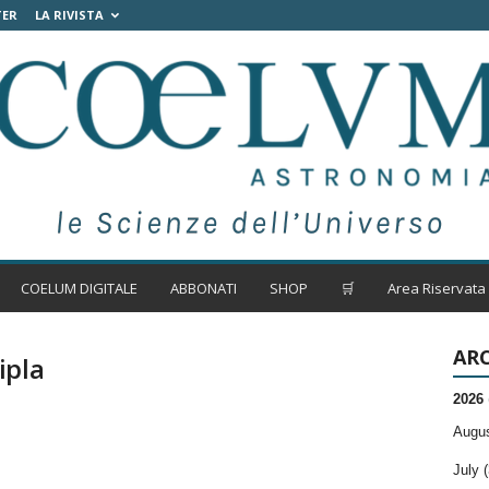
TER
LA RIVISTA
COELUM DIGITALE
ABBONATI
SHOP
🛒
Area Riservata
ARC
ipla
2026
Augus
July (