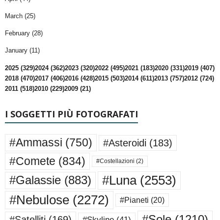
March (25)
February (28)
January (11)
2025 (329)
2024 (362)
2023 (320)
2022 (495)
2021 (183)
2020 (331)
2019 (407)
2018 (470)
2017 (406)
2016 (428)
2015 (503)
2014 (611)
2013 (757)
2012 (724)
2011 (518)
2010 (229)
2009 (21)
I SOGGETTI PIÙ FOTOGRAFATI
#Ammassi
(750)
#Asteroidi
(183)
#Comete
(834)
#Costellazioni
(2)
#Luna
(2553)
#Galassie
(883)
#Nebulose
(2272)
#Pianeti
(20)
#Sole
(1210)
#Satelliti
(169)
#Skyline
(41)