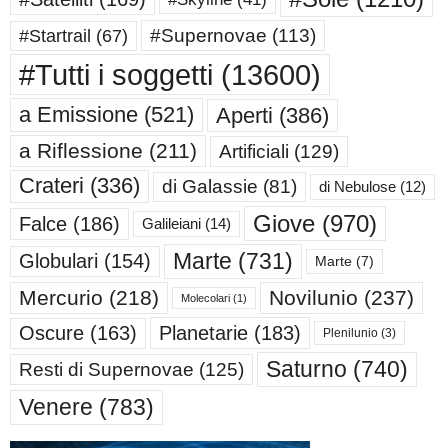
#Supernovae
(113)
#Startrail
(67)
#Tutti i soggetti
(13600)
a Emissione
(521)
Aperti
(386)
a Riflessione
(211)
Artificiali
(129)
Crateri
(336)
di Galassie
(81)
di Nebulose
(12)
Giove
(970)
Falce
(186)
Galileiani
(14)
Marte
(731)
Globulari
(154)
Marte
(7)
Mercurio
(218)
Novilunio
(237)
Molecolari
(1)
Oscure
(163)
Planetarie
(183)
Plenilunio
(3)
Saturno
(740)
Resti di Supernovae
(125)
Venere
(783)