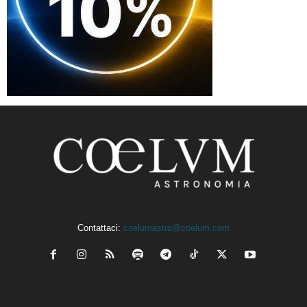
Contattaci:
coelumastro@coelum.com