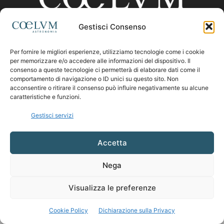
Gestisci Consenso
CHI SIAMO
Per fornire le migliori esperienze, utilizziamo tecnologie come i cookie
per memorizzare e/o accedere alle informazioni del dispositivo. Il
consenso a queste tecnologie ci permetterà di elaborare dati come il
comportamento di navigazione o ID unici su questo sito. Non
Contattaci:
coelumastro@coelum.com
acconsentire o ritirare il consenso può influire negativamente su alcune
caratteristiche e funzioni.
SEGUICI
Gestisci servizi
Accetta
Nega
Visualizza le preferenze
Cookie Policy
Dichiarazione sulla Privacy