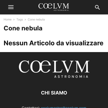
Home
Tags
Cone nebula
Cone nebula
Nessun Articolo da visualizzare
CHI SIAMO
Contattaci:
coelumastro@coelum.com