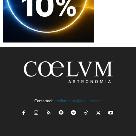
Contattaci:
coelumastro@coelum.com