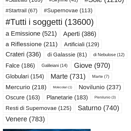
#Supernovae
(113)
#Startrail
(67)
#Tutti i soggetti
(13600)
a Emissione
(521)
Aperti
(386)
a Riflessione
(211)
Artificiali
(129)
Crateri
(336)
di Galassie
(81)
di Nebulose
(12)
Giove
(970)
Falce
(186)
Galileiani
(14)
Marte
(731)
Globulari
(154)
Marte
(7)
Mercurio
(218)
Novilunio
(237)
Molecolari
(1)
Oscure
(163)
Planetarie
(183)
Plenilunio
(3)
Saturno
(740)
Resti di Supernovae
(125)
Venere
(783)