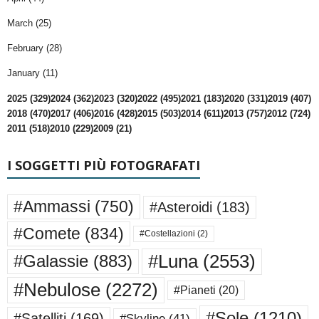
March (25)
February (28)
January (11)
2025 (329)
2024 (362)
2023 (320)
2022 (495)
2021 (183)
2020 (331)
2019 (407)
2018 (470)
2017 (406)
2016 (428)
2015 (503)
2014 (611)
2013 (757)
2012 (724)
2011 (518)
2010 (229)
2009 (21)
I SOGGETTI PIÙ FOTOGRAFATI
#Ammassi
(750)
#Asteroidi
(183)
#Comete
(834)
#Costellazioni
(2)
#Luna
(2553)
#Galassie
(883)
#Nebulose
(2272)
#Pianeti
(20)
#Sole
(1210)
#Satelliti
(169)
#Skyline
(41)