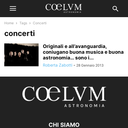
Home
Tags
Concerti
concerti
Originali e all’avanguardia,
coniugano buona musica e buona
astronomia… sono i...
Roberta Zabotti
-
28 Gennaio 2013
CHI SIAMO