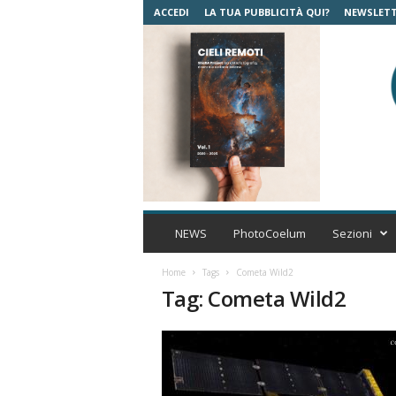
ACCEDI
LA TUA PUBBLICITÀ QUI?
NEWSLET
C
o
NEWS
PhotoCoelum
Sezioni
e
l
Home
Tags
Cometa Wild2
u
Tag: Cometa Wild2
m
A
s
t
r
o