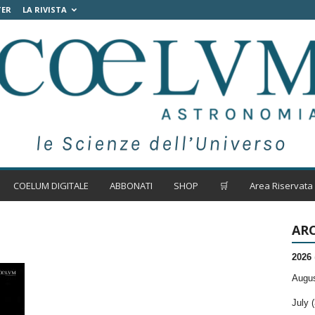
TER
LA RIVISTA
COELUM DIGITALE
ABBONATI
SHOP
🛒
Area Riservata
ARC
2026
Augus
July (