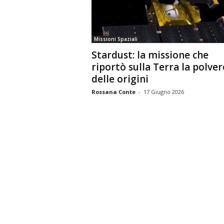
n
o
m
Missioni Spaziali
i
Stardust: la missione che
a
riportò sulla Terra la polver
delle origini
Rossana Conte
-
17 Giugno 2026