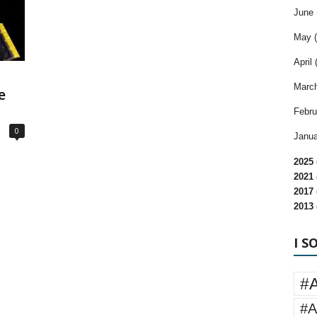
June 
May (
April 
March
e
Febru
0
Janua
2025 
2021 
2017 
2013 
I S
#
#A