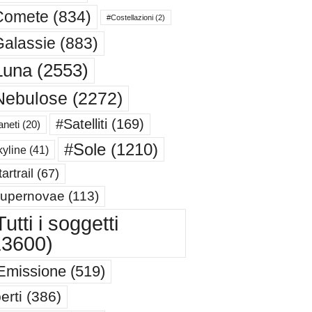
Comete
(834)
#Costellazioni
(2)
alassie
(883)
Luna
(2553)
Nebulose
(2272)
#Satelliti
(169)
aneti
(20)
#Sole
(1210)
yline
(41)
artrail
(67)
upernovae
(113)
utti i soggetti
13600)
Emissione
(519)
erti
(386)