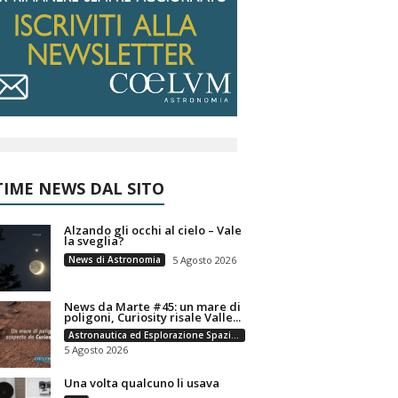
IME NEWS DAL SITO
Alzando gli occhi al cielo – Vale
la sveglia?
News di Astronomia
5 Agosto 2026
News da Marte #45: un mare di
poligoni, Curiosity risale Valle...
Astronautica ed Esplorazione Spaziale
5 Agosto 2026
Una volta qualcuno li usava