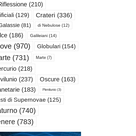
Riflessione
(210)
Crateri
(336)
ificiali
(129)
Galassie
(81)
di Nebulose
(12)
lce
(186)
Galileiani
(14)
iove
(970)
Globulari
(154)
rte
(731)
Marte
(7)
rcurio
(218)
Oscure
(163)
vilunio
(237)
anetarie
(183)
Plenilunio
(3)
sti di Supernovae
(125)
turno
(740)
enere
(783)