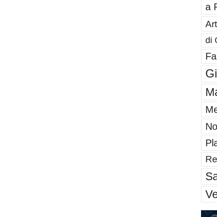
a 
Art
di 
Fa
G
Ma
Me
No
Pl
Re
Sa
V