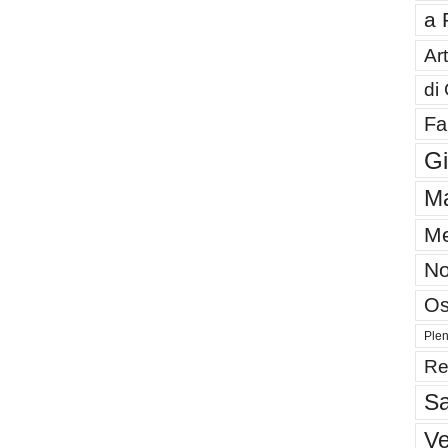
a 
Art
di
Fa
G
Ma
Me
No
Os
Plen
Re
Sa
V