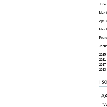
June 
May (
April 
March
Febru
Janua
2025 
2021 
2017 
2013 
I S
#
#A