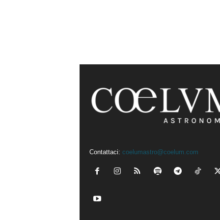
Contattaci:
coelumastro@coelum.com