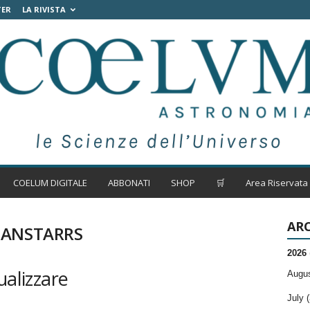
TER
LA RIVISTA
COELUM DIGITALE
ABBONATI
SHOP
🛒
Area Riservata
ARC
 PANSTARRS
2026
ualizzare
Augus
July (