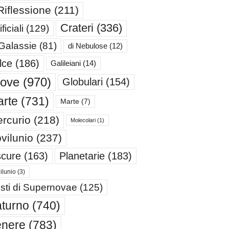
Riflessione
(211)
Crateri
(336)
ificiali
(129)
 Galassie
(81)
di Nebulose
(12)
lce
(186)
Galileiani
(14)
iove
(970)
Globulari
(154)
rte
(731)
Marte
(7)
rcurio
(218)
Molecolari
(1)
vilunio
(237)
cure
(163)
Planetarie
(183)
ilunio
(3)
sti di Supernovae
(125)
turno
(740)
enere
(783)