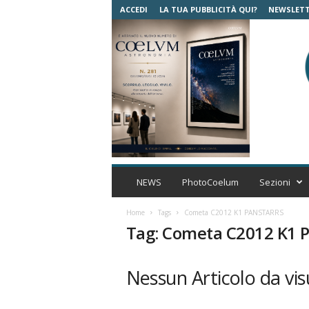
ACCEDI
LA TUA PUBBLICITÀ QUI?
NEWSLET
C
o
NEWS
PhotoCoelum
Sezioni
e
l
Home
Tags
Cometa C2012 K1 PANSTARRS
u
Tag: Cometa C2012 K1
m
A
s
Nessun Articolo da vis
t
r
o