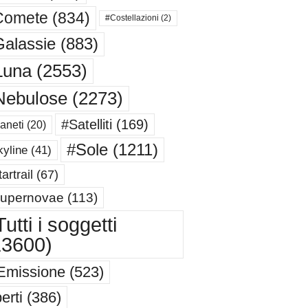
Comete
(834)
#Costellazioni
(2)
alassie
(883)
Luna
(2553)
Nebulose
(2273)
#Satelliti
(169)
aneti
(20)
#Sole
(1211)
yline
(41)
artrail
(67)
upernovae
(113)
utti i soggetti
13600)
Emissione
(523)
erti
(386)