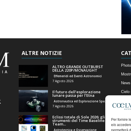
ALTRE NOTIZIE
CAT
Photo
ALTRO GRANDE OUTBURST
DELLA 220P/MCNAUGHT
Mostr
Effemeridi ed Eventi Astronomici
7 Agosto 2026
News 
Il futuro dell’esplorazione
Cielo
lunare passa per l’Etna
Astro
Astronautica ed Esplorazione Spaziale
7 Agosto 2026
Artico
Eclissi totale di Sole 2026: gli
Il Bl
Per fornire 
strumenti del Time Baseline
Team...
e/o accedere
Astrotecnica e Osservazione
permetterà d