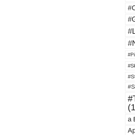
#
#G
#
#
#Pi
#Sk
#St
#S
#T
(
a 
Ap