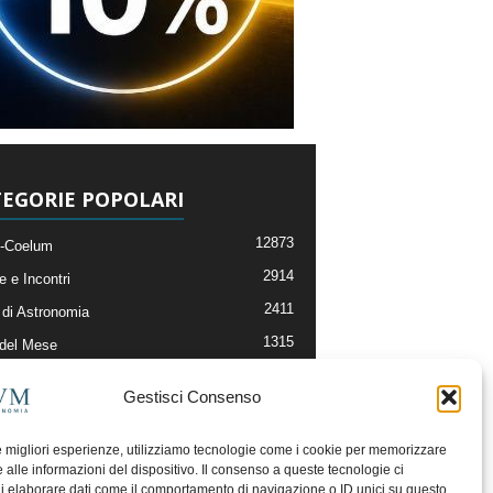
EGORIE POPOLARI
12873
-Coelum
2914
e e Incontri
2411
di Astronomia
1315
 del Mese
365
nomia, Astrofisica e Cosmologia
Gestisci Consenso
268
li e Risorse On-Line
192
og della Redazione
le migliori esperienze, utilizziamo tecnologie come i cookie per memorizzare
 alle informazioni del dispositivo. Il consenso a queste tecnologie ci
i elaborare dati come il comportamento di navigazione o ID unici su questo