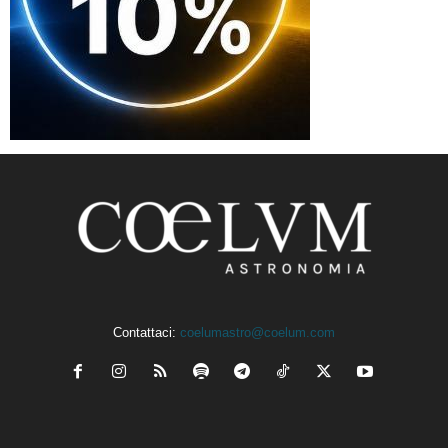
Contattaci:
coelumastro@coelum.com