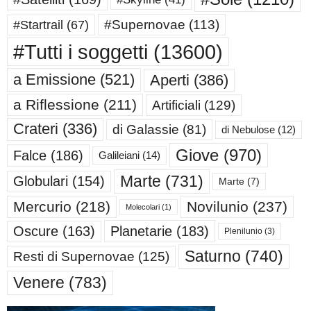
#Supernovae
(113)
#Startrail
(67)
#Tutti i soggetti
(13600)
a Emissione
(521)
Aperti
(386)
a Riflessione
(211)
Artificiali
(129)
Crateri
(336)
di Galassie
(81)
di Nebulose
(12)
Giove
(970)
Falce
(186)
Galileiani
(14)
Marte
(731)
Globulari
(154)
Marte
(7)
Mercurio
(218)
Novilunio
(237)
Molecolari
(1)
Oscure
(163)
Planetarie
(183)
Plenilunio
(3)
Saturno
(740)
Resti di Supernovae
(125)
Venere
(783)