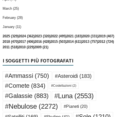
March (25)
February (28)
January (11)
2025 (329)
2024 (362)
2023 (320)
2022 (495)
2021 (183)
2020 (331)
2019 (407)
2018 (470)
2017 (406)
2016 (428)
2015 (503)
2014 (611)
2013 (757)
2012 (724)
2011 (518)
2010 (229)
2009 (21)
I SOGGETTI PIÙ FOTOGRAFATI
#Ammassi
(750)
#Asteroidi
(183)
#Comete
(834)
#Costellazioni
(2)
#Luna
(2553)
#Galassie
(883)
#Nebulose
(2272)
#Pianeti
(20)
#Sole
(1210)
#Satelliti
(169)
#Skyline
(41)