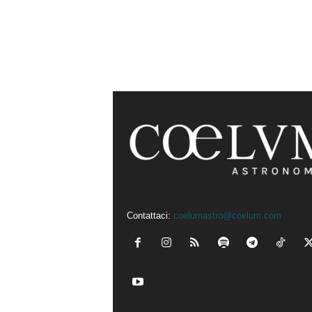
Contattaci:
coelumastro@coelum.com