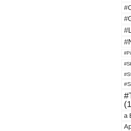
#
#G
#
#
#Pi
#Sk
#St
#S
#T
(
a 
Ap