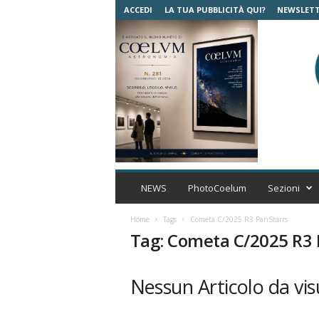
ACCEDI
LA TUA PUBBLICITÀ QUI?
NEWSLET
C
o
NEWS
PhotoCoelum
Sezioni
e
l
Home
Tags
Cometa C/2025 R3 PanStarrs
u
Tag: Cometa C/2025 R3 
m
A
s
Nessun Articolo da vis
t
r
o