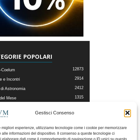
EGORIE POPOLARI
12873
-Coelum
2914
e e Incontri
2412
di Astronomia
1315
 del Mese
365
nomia, Astrofisica e Cosmologia
Gestisci Consenso
268
li e Risorse On-Line
192
og della Redazione
le migliori esperienze, utilizziamo tecnologie come i cookie per memorizzare
 alle informazioni del dispositivo. Il consenso a queste tecnologie ci
i elaborare dati come il comportamento di navigazione o ID unici su questo