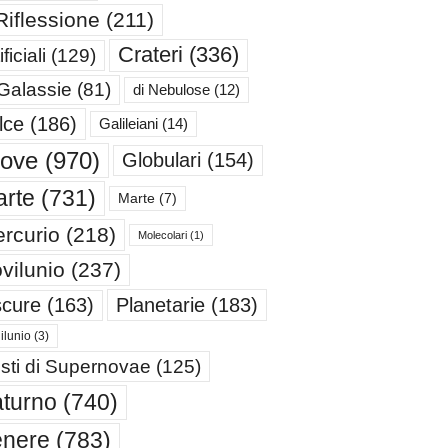
Riflessione
(211)
Crateri
(336)
ificiali
(129)
 Galassie
(81)
di Nebulose
(12)
lce
(186)
Galileiani
(14)
iove
(970)
Globulari
(154)
rte
(731)
Marte
(7)
rcurio
(218)
Molecolari
(1)
vilunio
(237)
cure
(163)
Planetarie
(183)
ilunio
(3)
sti di Supernovae
(125)
turno
(740)
enere
(783)