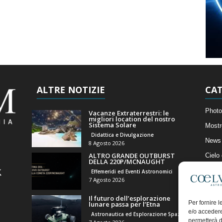
ALTRE NOTIZIE
CAT
Photo
Vacanze Extraterrestri: le
migliori location del nostro
Sistema Solare
Mostr
Didattica e Divulgazione
News 
8 Agosto 2026
ALTRO GRANDE OUTBURST
Cielo
DELLA 220P/MCNAUGHT
Astro
Effemeridi ed Eventi Astronomici
7 Agosto 2026
Artico
Il futuro dell’esplorazione
Il Bl
Per fornire 
lunare passa per l’Etna
e/o accedere
Astronautica ed Esplorazione Spaziale
permetterà d