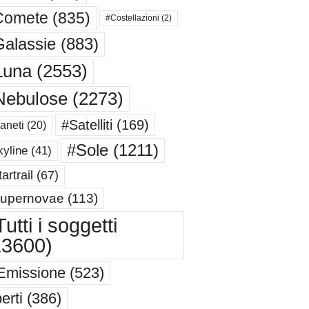
Comete
(835)
#Costellazioni
(2)
alassie
(883)
Luna
(2553)
Nebulose
(2273)
#Satelliti
(169)
aneti
(20)
#Sole
(1211)
yline
(41)
artrail
(67)
upernovae
(113)
utti i soggetti
13600)
Emissione
(523)
erti
(386)