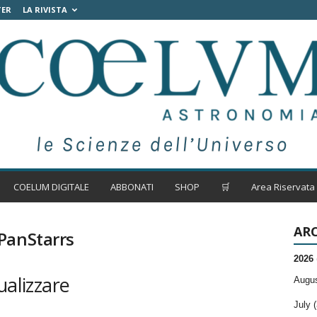
TER
LA RIVISTA
COELUM DIGITALE
ABBONATI
SHOP
🛒
Area Riservata
ARC
PanStarrs
2026
ualizzare
Augus
July (