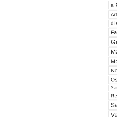
a 
Art
di
Fa
G
Ma
Me
No
Os
Plen
Re
Sa
V