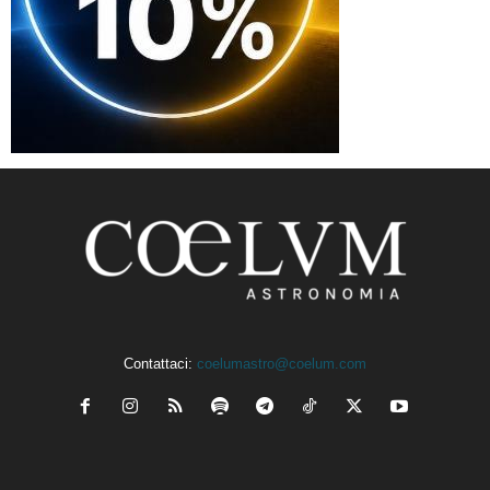
Contattaci:
coelumastro@coelum.com