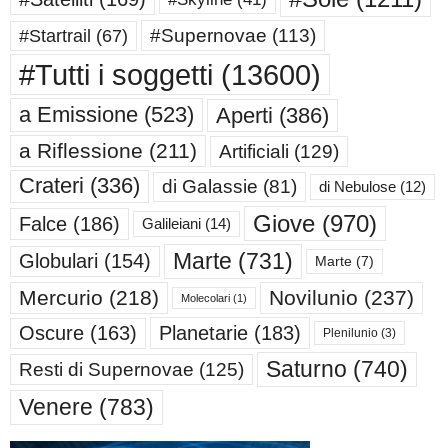
#Supernovae
(113)
#Startrail
(67)
#Tutti i soggetti
(13600)
a Emissione
(523)
Aperti
(386)
a Riflessione
(211)
Artificiali
(129)
Crateri
(336)
di Galassie
(81)
di Nebulose
(12)
Giove
(970)
Falce
(186)
Galileiani
(14)
Marte
(731)
Globulari
(154)
Marte
(7)
Mercurio
(218)
Novilunio
(237)
Molecolari
(1)
Oscure
(163)
Planetarie
(183)
Plenilunio
(3)
Saturno
(740)
Resti di Supernovae
(125)
Venere
(783)