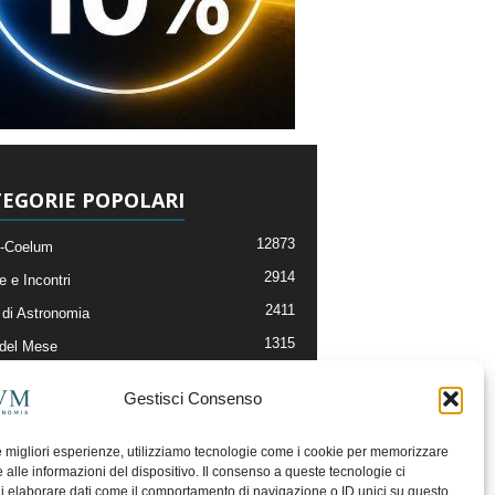
EGORIE POPOLARI
12873
-Coelum
2914
e e Incontri
2411
di Astronomia
1315
 del Mese
365
nomia, Astrofisica e Cosmologia
Gestisci Consenso
268
li e Risorse On-Line
192
og della Redazione
le migliori esperienze, utilizziamo tecnologie come i cookie per memorizzare
 alle informazioni del dispositivo. Il consenso a queste tecnologie ci
i elaborare dati come il comportamento di navigazione o ID unici su questo