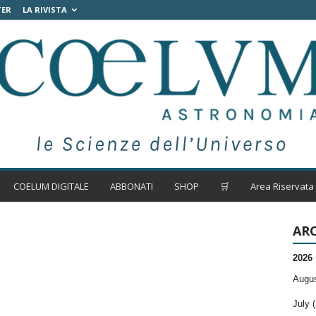
TER
LA RIVISTA
COELUM DIGITALE
ABBONATI
SHOP
🛒
Area Riservata
ARC
2026
Augus
July (