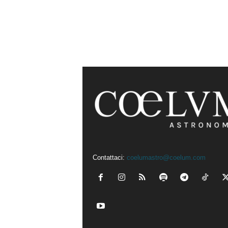
Contattaci:
coelumastro@coelum.com