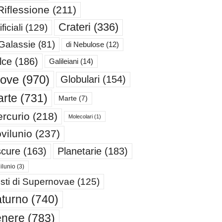
Riflessione
(211)
Crateri
(336)
ificiali
(129)
 Galassie
(81)
di Nebulose
(12)
lce
(186)
Galileiani
(14)
iove
(970)
Globulari
(154)
rte
(731)
Marte
(7)
rcurio
(218)
Molecolari
(1)
vilunio
(237)
cure
(163)
Planetarie
(183)
ilunio
(3)
sti di Supernovae
(125)
turno
(740)
enere
(783)