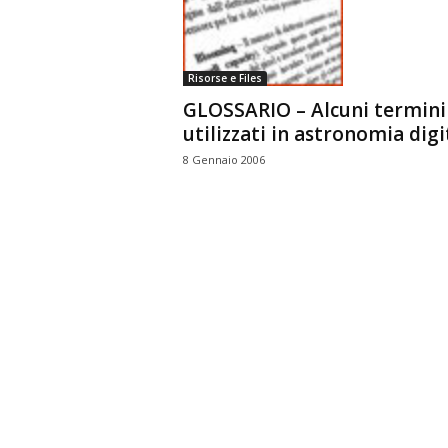
n
o
m
Risorse e Files
i
GLOSSARIO – Alcuni termini
a
utilizzati in astronomia digi
8 Gennaio 2006