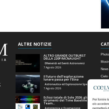
ALTRE NOTIZIE
CAT
Photo
ALTRO GRANDE OUTBURST
DELLA 220P/MCNAUGHT
Mostr
Effemeridi ed Eventi Astronomici
7 Agosto 2026
News 
Il futuro dell’esplorazione
Cielo
lunare passa per l’Etna
Astro
Astronautica ed Esplorazione Spaziale
7 Agosto 2026
Artico
Eclissi totale di Sole 2026: gli
Il Bl
Per fornire 
strumenti del Time Baseline
Team...
e/o accedere
Astrotecnica e Osservazione
permetterà d