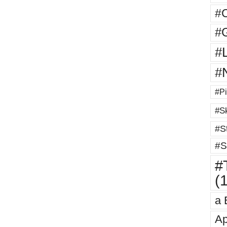
#
#G
#
#
#Pi
#Sk
#St
#S
#T
(
a 
Ap