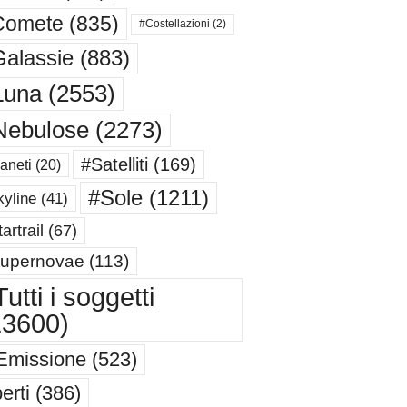
Comete
(835)
#Costellazioni
(2)
alassie
(883)
Luna
(2553)
Nebulose
(2273)
#Satelliti
(169)
aneti
(20)
#Sole
(1211)
yline
(41)
artrail
(67)
upernovae
(113)
utti i soggetti
13600)
Emissione
(523)
erti
(386)