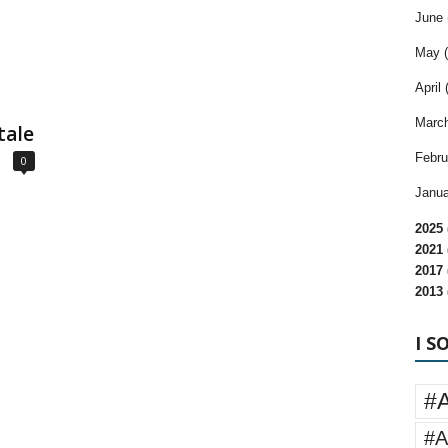
June 
May (
April 
March
tale
Febru
0
Janua
2025 
2021 
2017 
2013 
I S
#
#A