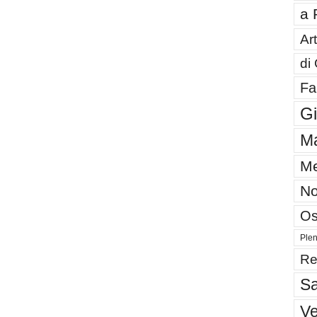
a 
Art
di
Fa
G
Ma
Me
No
Os
Plen
Re
Sa
V