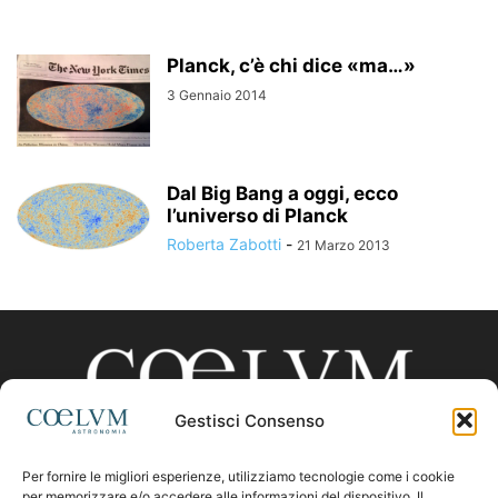
Planck, c’è chi dice «ma…»
3 Gennaio 2014
Dal Big Bang a oggi, ecco
l’universo di Planck
Roberta Zabotti
-
21 Marzo 2013
Gestisci Consenso
Per fornire le migliori esperienze, utilizziamo tecnologie come i cookie
per memorizzare e/o accedere alle informazioni del dispositivo. Il