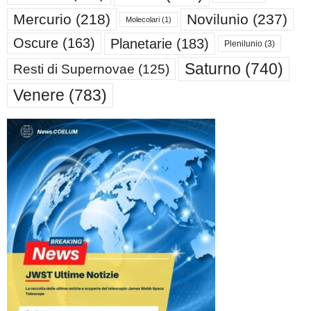
Mercurio
(218)
Novilunio
(237)
Molecolari
(1)
Oscure
(163)
Planetarie
(183)
Plenilunio
(3)
Saturno
(740)
Resti di Supernovae
(125)
Venere
(783)