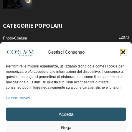
CATEGORIE POPOLARI
12873
Photo-Coelum
2914
Mostre e Incontri
Gestisci Consenso
2409
News di Astronomia
1315
Cielo del Mese
Per fornire le migliori esperienze, utilizziamo tecnologie come i cookie per
memorizzare e/o accedere alle informazioni del dispositivo. Il consenso a
365
Astronomia, Astrofisica e Cosmologia
queste tecnologie ci permetterà di elaborare dati come il comportamento di
268
Articoli e Risorse On-Line
navigazione o ID unici su questo sito. Non acconsentire o ritirare il
consenso può influire negativamente su alcune caratteristiche e funzioni.
192
Il Blog della Redazione
Gestisci servizi
Pubblicità:
ads@coelum.com
Accetta
Copyright © 1997 - 2024 vietata la riproduzione.
CF/P.IVA/VAT.C IT.01988340434
Nega