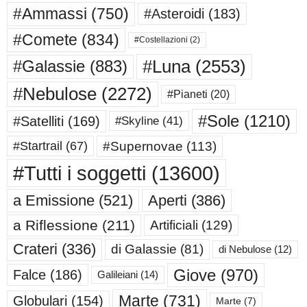
#Ammassi
(750)
#Asteroidi
(183)
#Comete
(834)
#Costellazioni
(2)
#Luna
(2553)
#Galassie
(883)
#Nebulose
(2272)
#Pianeti
(20)
#Sole
(1210)
#Satelliti
(169)
#Skyline
(41)
#Supernovae
(113)
#Startrail
(67)
#Tutti i soggetti
(13600)
a Emissione
(521)
Aperti
(386)
a Riflessione
(211)
Artificiali
(129)
Crateri
(336)
di Galassie
(81)
di Nebulose
(12)
Giove
(970)
Falce
(186)
Galileiani
(14)
Marte
(731)
Globulari
(154)
Marte
(7)