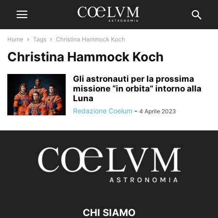
Home
Tags
Christina Hammock Koch
Christina Hammock Koch
Gli astronauti per la prossima
missione “in orbita” intorno alla
Luna
Redazione Coelum
-
4 Aprile 2023
CHI SIAMO