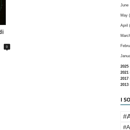
June 
May (
April 
di
March
Febru
0
Janua
2025 
2021 
2017 
2013 
I S
#
#A