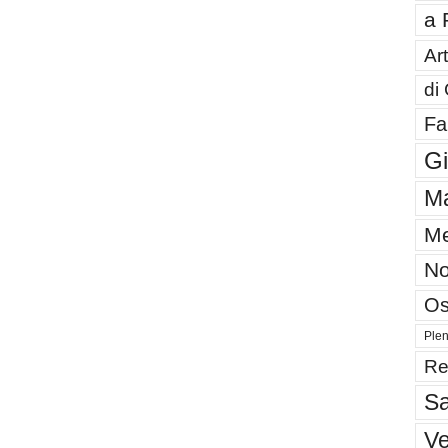
a 
Art
di
Fa
G
Ma
Me
No
Os
Plen
Re
Sa
V