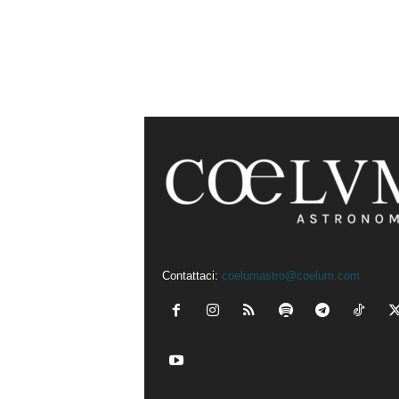
Contattaci:
coelumastro@coelum.com