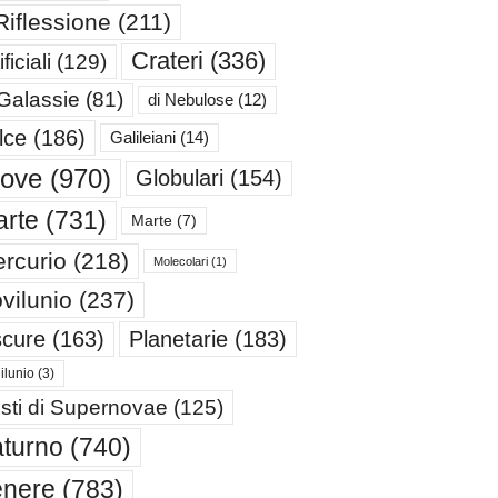
Riflessione
(211)
Crateri
(336)
ificiali
(129)
 Galassie
(81)
di Nebulose
(12)
lce
(186)
Galileiani
(14)
iove
(970)
Globulari
(154)
rte
(731)
Marte
(7)
rcurio
(218)
Molecolari
(1)
vilunio
(237)
cure
(163)
Planetarie
(183)
ilunio
(3)
sti di Supernovae
(125)
turno
(740)
enere
(783)