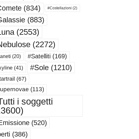
Comete
(834)
#Costellazioni
(2)
alassie
(883)
Luna
(2553)
Nebulose
(2272)
#Satelliti
(169)
aneti
(20)
#Sole
(1210)
yline
(41)
artrail
(67)
upernovae
(113)
utti i soggetti
13600)
Emissione
(520)
erti
(386)