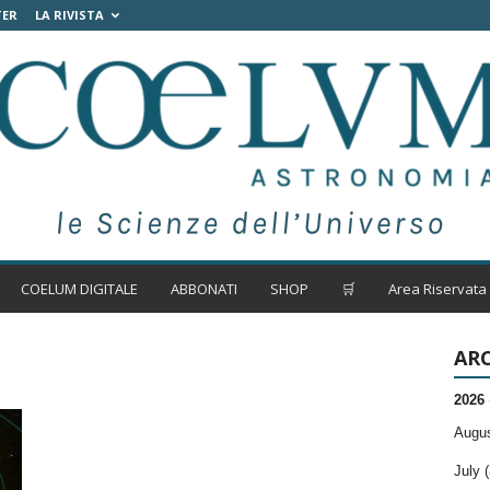
TER
LA RIVISTA
COELUM DIGITALE
ABBONATI
SHOP
🛒
Area Riservata
ARC
2026
Augus
July (