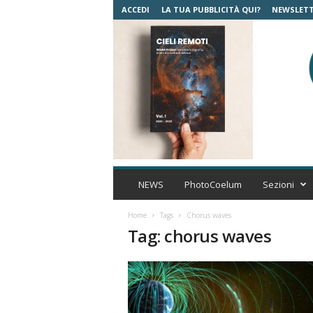
ACCEDI
LA TUA PUBBLICITÀ QUI?
NEWSLET
C
o
NEWS
PhotoCoelum
Sezioni
e
l
Home
Tags
Chorus waves
u
Tag: chorus waves
m
A
s
t
r
o