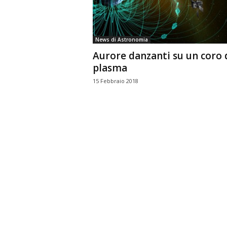
n
o
m
News di Astronomia
i
Aurore danzanti su un coro 
a
plasma
15 Febbraio 2018