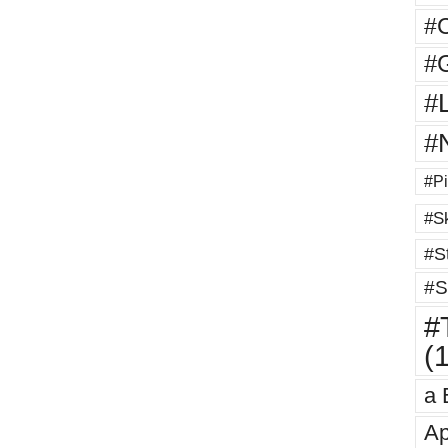
#
#G
#
#
#Pi
#Sk
#St
#S
#T
(
a 
Ap