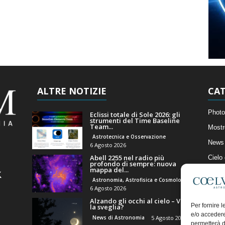
ALTRE NOTIZIE
CAT
Photo
Eclissi totale di Sole 2026: gli
strumenti del Time Baseline
Team...
Mostr
Astrotecnica e Osservazione
News 
6 Agosto 2026
Abell 2255 nel radio più
Cielo
profondo di sempre: nuova
mappa del...
Astro
Astronomia, Astrofisica e Cosmologia
Artico
6 Agosto 2026
Alzando gli occhi al cielo – Vale
Il Bl
Per fornire 
la sveglia?
e/o accedere
News di Astronomia
5 Agosto 2026
permetterà d