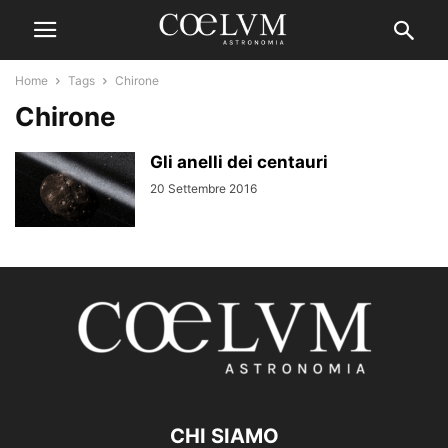
Home
Tags
Chirone
Chirone
Gli anelli dei centauri
20 Settembre 2016
CHI SIAMO