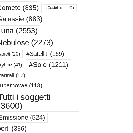
Comete
(835)
#Costellazioni
(2)
alassie
(883)
Luna
(2553)
Nebulose
(2273)
#Satelliti
(169)
aneti
(20)
#Sole
(1211)
yline
(41)
artrail
(67)
upernovae
(113)
utti i soggetti
13600)
Emissione
(524)
erti
(386)