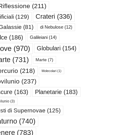
Riflessione
(211)
Crateri
(336)
ificiali
(129)
 Galassie
(81)
di Nebulose
(12)
lce
(186)
Galileiani
(14)
iove
(970)
Globulari
(154)
rte
(731)
Marte
(7)
rcurio
(218)
Molecolari
(1)
vilunio
(237)
cure
(163)
Planetarie
(183)
ilunio
(3)
sti di Supernovae
(125)
turno
(740)
enere
(783)