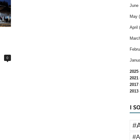
June 
May (
April 
March
Febru
0
Janua
2025 
2021 
2017 
2013 
I S
#
#A