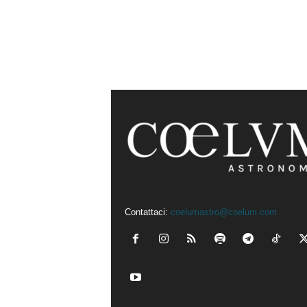
Contattaci:
coelumastro@coelum.com