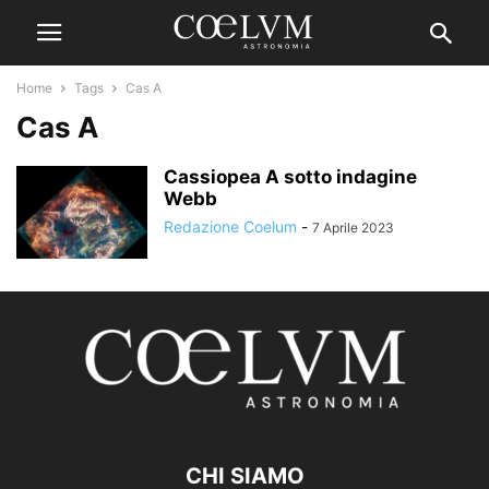
Home
Tags
Cas A
Cas A
Cassiopea A sotto indagine
Webb
Redazione Coelum
-
7 Aprile 2023
CHI SIAMO