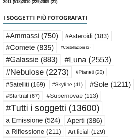
2011 (518)
2010 (229)
2009 (21)
I SOGGETTI PIÙ FOTOGRAFATI
#Ammassi
(750)
#Asteroidi
(183)
#Comete
(835)
#Costellazioni
(2)
#Luna
(2553)
#Galassie
(883)
#Nebulose
(2273)
#Pianeti
(20)
#Sole
(1211)
#Satelliti
(169)
#Skyline
(41)
#Supernovae
(113)
#Startrail
(67)
#Tutti i soggetti
(13600)
a Emissione
(524)
Aperti
(386)
a Riflessione
(211)
Artificiali
(129)