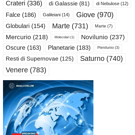
Crateri
(336)
di Galassie
(81)
di Nebulose
(12)
Giove
(970)
Falce
(186)
Galileiani
(14)
Marte
(731)
Globulari
(154)
Marte
(7)
Mercurio
(218)
Novilunio
(237)
Molecolari
(1)
Oscure
(163)
Planetarie
(183)
Plenilunio
(3)
Saturno
(740)
Resti di Supernovae
(125)
Venere
(783)