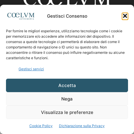
Gestisci Consenso
CHI SIAMO
Per fornire le migliori esperienze, utilizziamo tecnologie come i cookie
per memorizzare e/o accedere alle informazioni del dispositivo. Il
consenso a queste tecnologie ci permetterà di elaborare dati come il
comportamento di navigazione o ID unici su questo sito. Non
Contattaci:
coelumastro@coelum.com
acconsentire o ritirare il consenso può influire negativamente su alcune
caratteristiche e funzioni.
SEGUICI
Gestisci servizi
Accetta
Nega
Visualizza le preferenze
Cookie Policy
Dichiarazione sulla Privacy