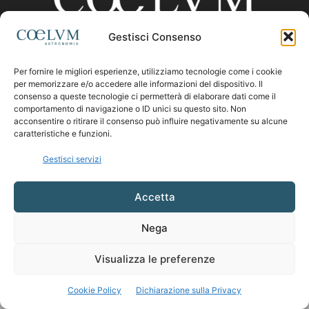
Gestisci Consenso
CHI SIAMO
Per fornire le migliori esperienze, utilizziamo tecnologie come i cookie
per memorizzare e/o accedere alle informazioni del dispositivo. Il
consenso a queste tecnologie ci permetterà di elaborare dati come il
comportamento di navigazione o ID unici su questo sito. Non
Contattaci:
coelumastro@coelum.com
acconsentire o ritirare il consenso può influire negativamente su alcune
caratteristiche e funzioni.
SEGUICI
Gestisci servizi
Accetta
Nega
Visualizza le preferenze
Cookie Policy
Dichiarazione sulla Privacy