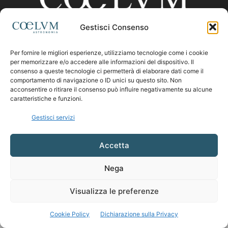
Gestisci Consenso
CHI SIAMO
Per fornire le migliori esperienze, utilizziamo tecnologie come i cookie
per memorizzare e/o accedere alle informazioni del dispositivo. Il
consenso a queste tecnologie ci permetterà di elaborare dati come il
comportamento di navigazione o ID unici su questo sito. Non
Contattaci:
coelumastro@coelum.com
acconsentire o ritirare il consenso può influire negativamente su alcune
caratteristiche e funzioni.
SEGUICI
Gestisci servizi
Accetta
Nega
Visualizza le preferenze
Cookie Policy
Dichiarazione sulla Privacy