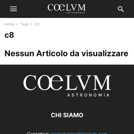
Home
Tags
C8
c8
Nessun Articolo da visualizzare
CHI SIAMO
Contattaci:
coelumastro@coelum.com