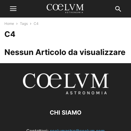
Home
Tags
C4
C4
Nessun Articolo da visualizzare
CHI SIAMO
Contattaci:
coelumastro@coelum.com