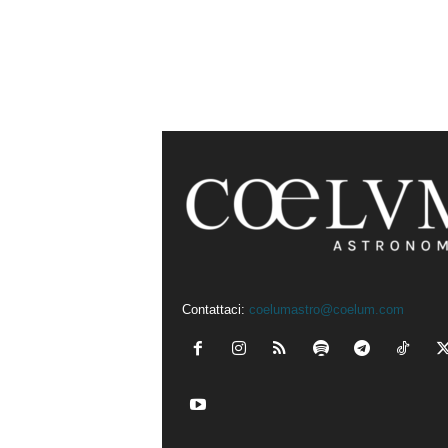
Contattaci:
coelumastro@coelum.com