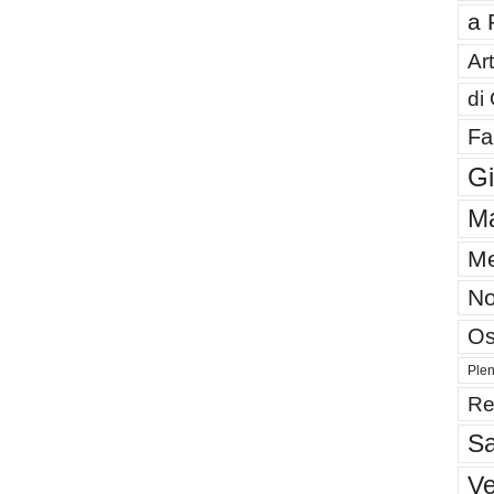
a 
Art
di
Fa
G
Ma
Me
No
Os
Plen
Re
Sa
V