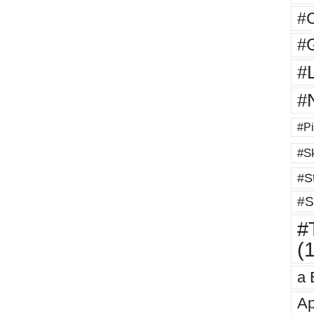
#
#G
#
#
#Pi
#Sk
#St
#S
#T
(
a 
Ap