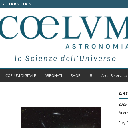
TER
LA RIVISTA
COELUM DIGITALE
ABBONATI
SHOP
🛒
Area Riservata
ARC
2026
Augus
July (