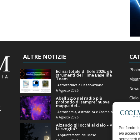
ALTRE NOTIZIE
CAT
Photo
Eclissi totale di Sole 2026: gli
strumenti del Time Baseline
Team...
Mostr
Astrotecnica e Osservazione
News 
6 Agosto 2026
Abell 2255 nel radio più
Cielo
profondo di sempre: nuova
mappa del...
Astro
Astronomia, Astrofisica e Cosmologia
Artico
6 Agosto 2026
Alzando gli occhi al cielo – Vale
Il Bl
Per fornire 
la sveglia?
e/o accedere
Appuntamenti del Mese
permetterà d