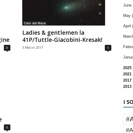
June 
May (
Cielo del Mese
April 
e
Ladies & gentlemen la
March
gine
41P/Tuttle-Giacobini-Kresak!
Febru
3 Marzo 2017
0
1
Janua
2025 
2021 
2017 
2013 
I S
#
e
0
#A