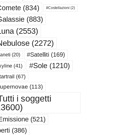
Comete
(834)
#Costellazioni
(2)
alassie
(883)
Luna
(2553)
Nebulose
(2272)
#Satelliti
(169)
aneti
(20)
#Sole
(1210)
yline
(41)
artrail
(67)
upernovae
(113)
utti i soggetti
13600)
Emissione
(521)
erti
(386)