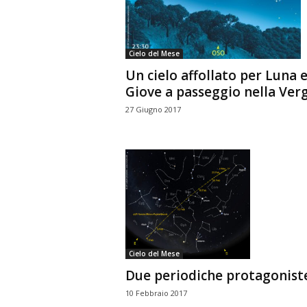
n
o
m
Cielo del Mese
i
Un cielo affollato per Luna 
a
Giove a passeggio nella Ver
27 Giugno 2017
Cielo del Mese
Due periodiche protagonist
10 Febbraio 2017