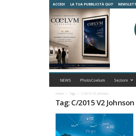
ACCEDI
LA TUA PUBBLICITÀ QUI?
NEWSLET
C
o
NEWS
PhotoCoelum
Sezioni
e
l
Home
Tags
C/2015 V2 Johnson
u
Tag: C/2015 V2 Johnson
m
A
s
t
r
o