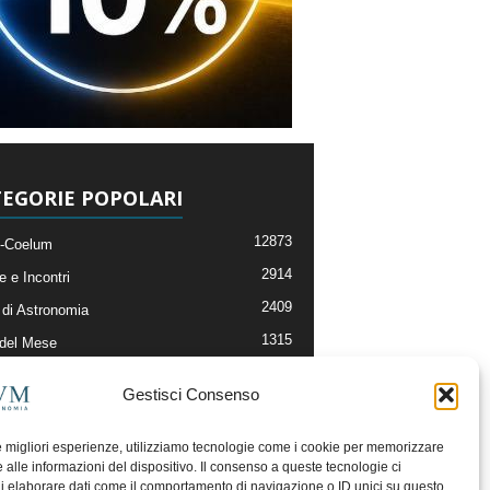
EGORIE POPOLARI
12873
-Coelum
2914
e e Incontri
2409
di Astronomia
1315
 del Mese
365
nomia, Astrofisica e Cosmologia
Gestisci Consenso
268
li e Risorse On-Line
192
og della Redazione
le migliori esperienze, utilizziamo tecnologie come i cookie per memorizzare
 alle informazioni del dispositivo. Il consenso a queste tecnologie ci
i elaborare dati come il comportamento di navigazione o ID unici su questo