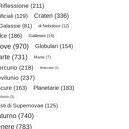
Riflessione
(211)
Crateri
(336)
ificiali
(129)
 Galassie
(81)
di Nebulose
(12)
lce
(186)
Galileiani
(14)
iove
(970)
Globulari
(154)
rte
(731)
Marte
(7)
rcurio
(218)
Molecolari
(1)
vilunio
(237)
cure
(163)
Planetarie
(183)
ilunio
(3)
sti di Supernovae
(125)
turno
(740)
enere
(783)