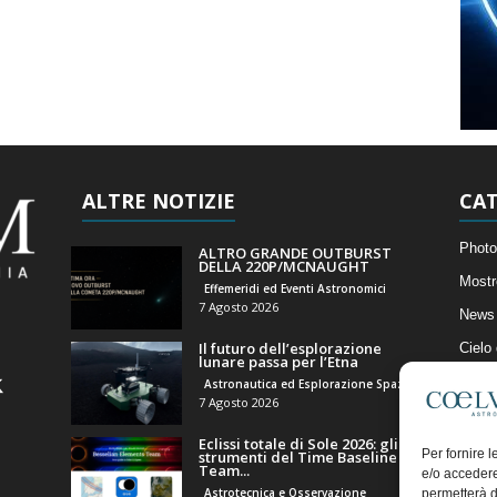
ALTRE NOTIZIE
CAT
Photo
ALTRO GRANDE OUTBURST
DELLA 220P/MCNAUGHT
Mostr
Effemeridi ed Eventi Astronomici
7 Agosto 2026
News 
Il futuro dell’esplorazione
Cielo
lunare passa per l’Etna
Astro
Astronautica ed Esplorazione Spaziale
7 Agosto 2026
Artico
Eclissi totale di Sole 2026: gli
Il Bl
Per fornire 
strumenti del Time Baseline
Team...
e/o accedere
Astrotecnica e Osservazione
permetterà d