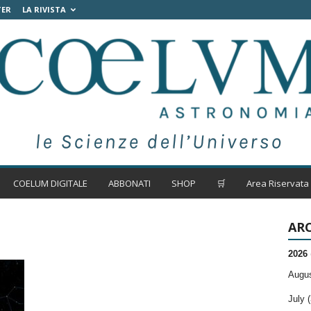
TER
LA RIVISTA
COELUM DIGITALE
ABBONATI
SHOP
🛒
Area Riservata
ARC
2026
Augus
July (