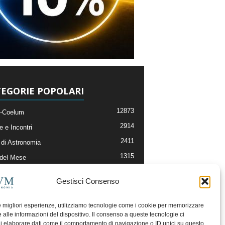
EGORIE POPOLARI
12873
-Coelum
2914
e e Incontri
2411
di Astronomia
1315
 del Mese
365
nomia, Astrofisica e Cosmologia
Gestisci Consenso
268
li e Risorse On-Line
192
og della Redazione
le migliori esperienze, utilizziamo tecnologie come i cookie per memorizzare
 alle informazioni del dispositivo. Il consenso a queste tecnologie ci
i elaborare dati come il comportamento di navigazione o ID unici su questo