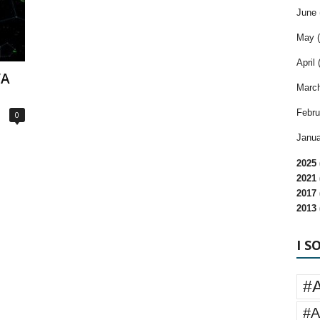
June 
May (
April 
VA
March
Febru
0
Janua
2025 
2021 
2017 
2013 
I S
#
#A