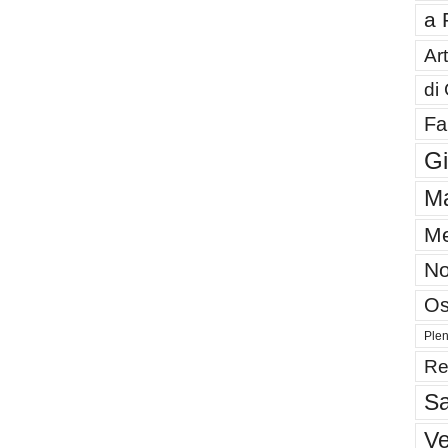
a 
Art
di
Fa
G
Ma
Me
No
Os
Plen
Re
Sa
V