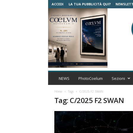
ACCEDI
LA TUA PUBBLICITÀ QUI?
NEWSLET
C
o
NEWS
PhotoCoelum
Sezioni
e
l
Home
Tags
C/2025 F2 SWAN
u
Tag: C/2025 F2 SWAN
m
A
s
t
r
o