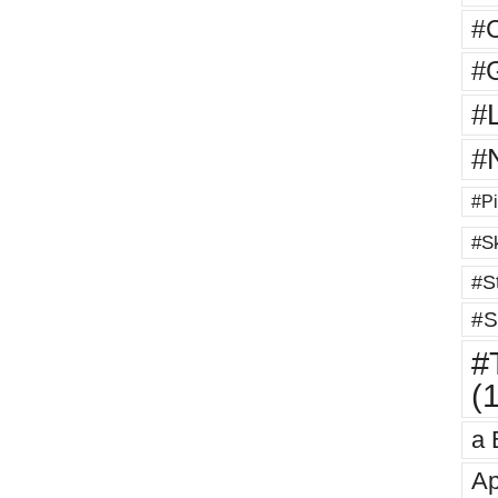
#
#G
#
#
#Pi
#Sk
#St
#S
#T
(
a 
Ap