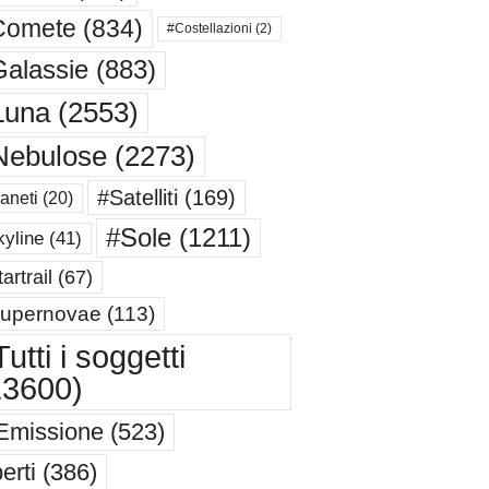
Comete
(834)
#Costellazioni
(2)
alassie
(883)
Luna
(2553)
Nebulose
(2273)
#Satelliti
(169)
aneti
(20)
#Sole
(1211)
yline
(41)
artrail
(67)
upernovae
(113)
utti i soggetti
13600)
Emissione
(523)
erti
(386)