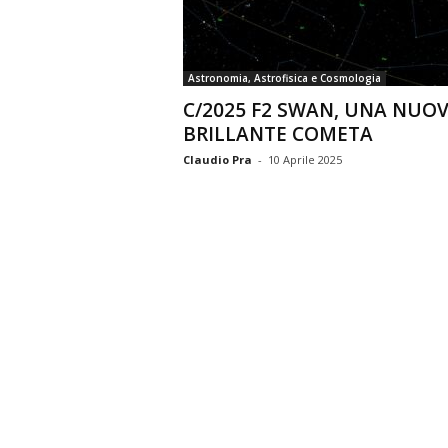
n
o
m
Astronomia, Astrofisica e Cosmologia
i
C/2025 F2 SWAN, UNA NUO
a
BRILLANTE COMETA
Claudio Pra
-
10 Aprile 2025