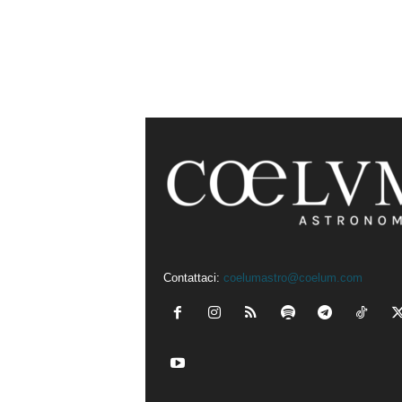
Contattaci:
coelumastro@coelum.com