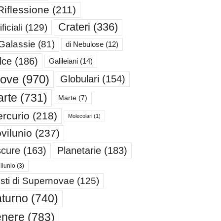
Riflessione
(211)
Crateri
(336)
ificiali
(129)
 Galassie
(81)
di Nebulose
(12)
lce
(186)
Galileiani
(14)
iove
(970)
Globulari
(154)
rte
(731)
Marte
(7)
rcurio
(218)
Molecolari
(1)
vilunio
(237)
cure
(163)
Planetarie
(183)
ilunio
(3)
sti di Supernovae
(125)
turno
(740)
enere
(783)