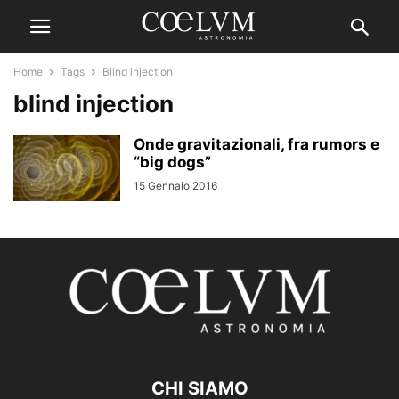
Home
Tags
Blind injection
blind injection
Onde gravitazionali, fra rumors e
“big dogs”
15 Gennaio 2016
CHI SIAMO