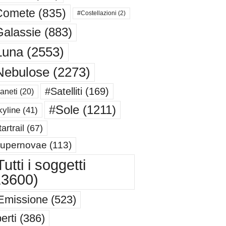
Comete
(835)
#Costellazioni
(2)
alassie
(883)
Luna
(2553)
Nebulose
(2273)
#Satelliti
(169)
aneti
(20)
#Sole
(1211)
yline
(41)
artrail
(67)
upernovae
(113)
utti i soggetti
13600)
Emissione
(523)
erti
(386)