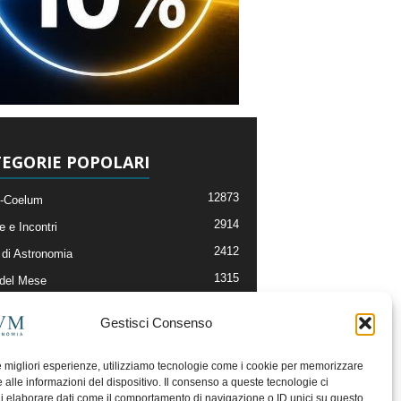
EGORIE POPOLARI
12873
-Coelum
2914
e e Incontri
2412
di Astronomia
1315
 del Mese
365
nomia, Astrofisica e Cosmologia
Gestisci Consenso
268
li e Risorse On-Line
192
og della Redazione
le migliori esperienze, utilizziamo tecnologie come i cookie per memorizzare
 alle informazioni del dispositivo. Il consenso a queste tecnologie ci
i elaborare dati come il comportamento di navigazione o ID unici su questo