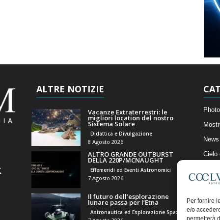
ALTRE NOTIZIE
CAT
Photo
Vacanze Extraterrestri: le
migliori location del nostro
Sistema Solare
Mostr
Didattica e Divulgazione
News 
8 Agosto 2026
ALTRO GRANDE OUTBURST
Cielo
DELLA 220P/MCNAUGHT
Astro
Effemeridi ed Eventi Astronomici
7 Agosto 2026
Artico
Il futuro dell’esplorazione
Il Bl
Per fornire 
lunare passa per l’Etna
e/o accedere
Astronautica ed Esplorazione Spaziale
permetterà d