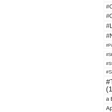
#
#G
#
#
#Pi
#Sk
#St
#S
#T
(
a 
Ap