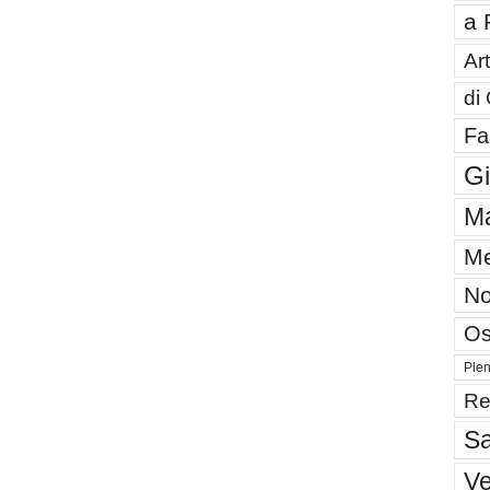
a 
Art
di
Fa
G
Ma
Me
No
Os
Plen
Re
Sa
V