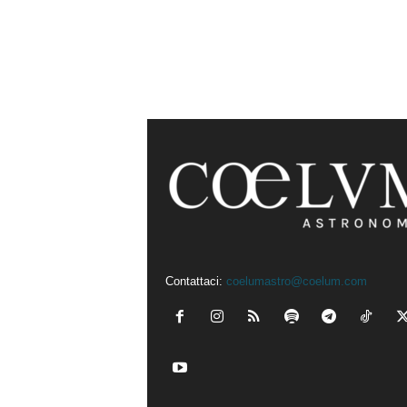
Contattaci:
coelumastro@coelum.com