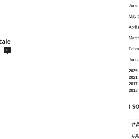
June 
May (
April 
March
tale
Febru
0
Janua
2025 
2021 
2017 
2013 
I S
#
#A