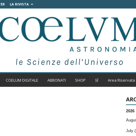
TER
LA RIVISTA
COELUM DIGITALE
ABBONATI
SHOP
🛒
Area Riservata
ARC
2026
Augus
July (