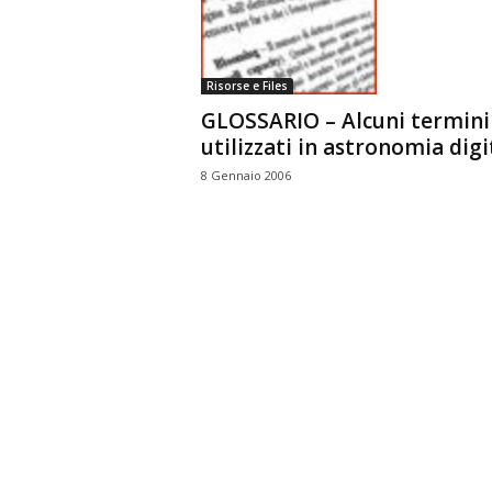
n
o
m
Risorse e Files
i
GLOSSARIO – Alcuni termini
a
utilizzati in astronomia digi
8 Gennaio 2006