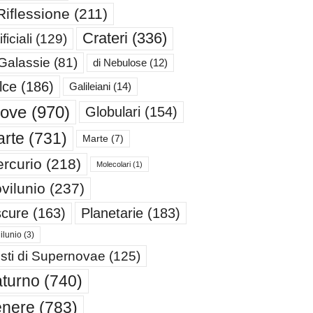
Riflessione
(211)
Crateri
(336)
ificiali
(129)
 Galassie
(81)
di Nebulose
(12)
lce
(186)
Galileiani
(14)
iove
(970)
Globulari
(154)
rte
(731)
Marte
(7)
rcurio
(218)
Molecolari
(1)
vilunio
(237)
cure
(163)
Planetarie
(183)
ilunio
(3)
sti di Supernovae
(125)
turno
(740)
enere
(783)